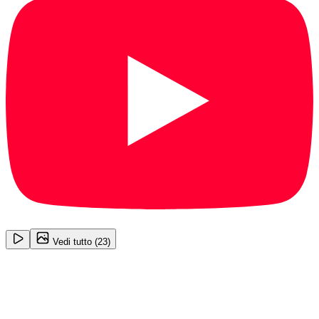
1
/
23
Vedi tutto (
23
)
Jeep Renegade
Longitude 2.0 MultiJet