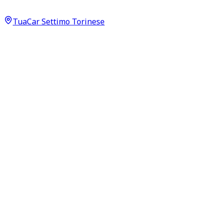
10.500
€
TuaCar Settimo Torinese
Annuncio del
02/07/26
con
31
visite
Dettagli del veicolo
170.000
km
agosto 2018
Manuale
103kW (138CV)
Diesel
Proprietari:
1
Dati di base