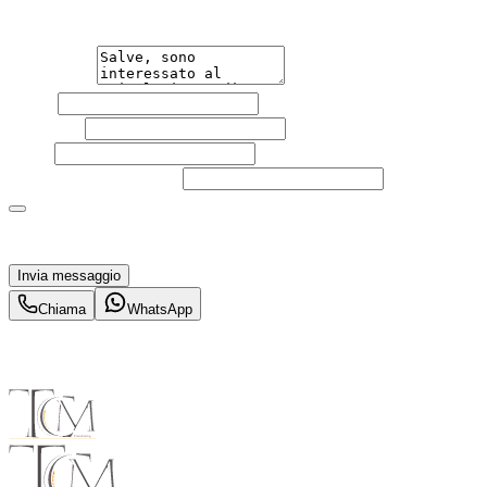
un'auto.
Messaggio
Nome
Cognome
Email
Telefono
(facoltativo)
Acconsento al trattamento dei miei dati personali da
parte di TuaCar. Posso revocare il consenso in qualsiasi
momento con effetto per il futuro.
Invia messaggio
Chiama
WhatsApp