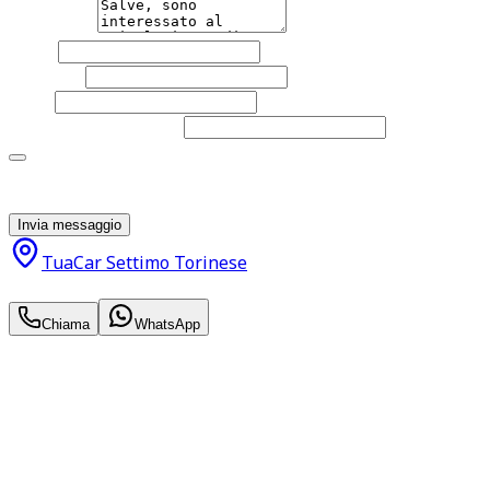
Messaggio
Nome
Cognome
Email
Telefono
(facoltativo)
Acconsento al trattamento dei miei dati personali da
parte di TuaCar. Posso revocare il consenso in qualsiasi
momento con effetto per il futuro.
Invia messaggio
TuaCar Settimo Torinese
10.500
€
Chiama
WhatsApp
Annuncio del
02/07/26
con
31
visite
Hai bisogno di informazioni?
Non esitare a contattarci, saremo lieti di aiutarti
qualsiasi necessità tu abbia, che sia vendere o acquistare