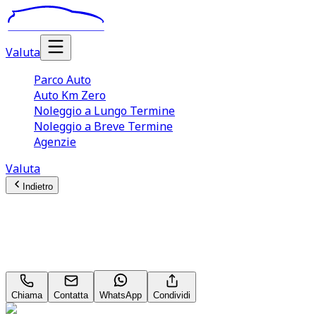
Valuta
Parco Auto
Auto Km Zero
Noleggio a Lungo Termine
Noleggio a Breve Termine
Agenzie
Valuta
Indietro
Jeep Renegade
Longitude 2.0 MultiJet
Chiama
Contatta
WhatsApp
Condividi