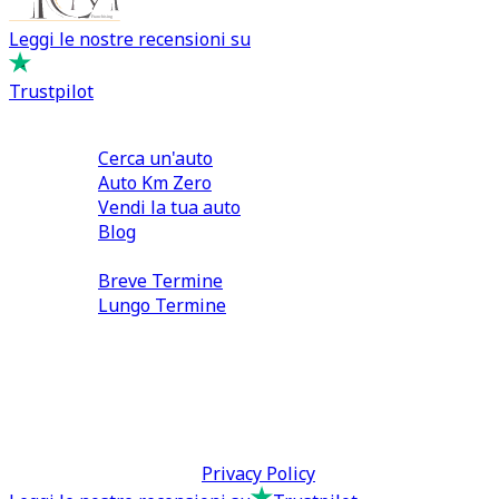
Leggi le nostre recensioni su
Trustpilot
Comprare e Vendere
Cerca un'auto
Auto Km Zero
Vendi la tua auto
Blog
Noleggio
Breve Termine
Lungo Termine
0110566970
direzione@tcmfranchising.it
tcmfranchisingsrl@pec.it
P.IVA: 13073640016
Termini & Condizioni -
Privacy Policy