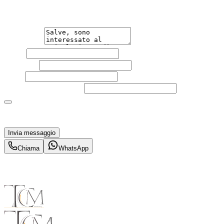
qualsiasi necessità tu abbia, che sia vendere o acquistare
un'auto.
Messaggio
Nome
Cognome
Email
Telefono
(facoltativo)
Acconsento al trattamento dei miei dati personali da
parte di TuaCar. Posso revocare il consenso in qualsiasi
momento con effetto per il futuro.
Invia messaggio
Chiama
WhatsApp