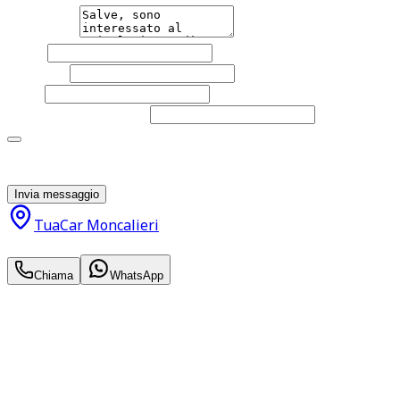
Messaggio
Nome
Cognome
Email
Telefono
(facoltativo)
Acconsento al trattamento dei miei dati personali da
parte di TuaCar. Posso revocare il consenso in qualsiasi
momento con effetto per il futuro.
Invia messaggio
TuaCar Moncalieri
14.500
€
Chiama
WhatsApp
Annuncio del
12/06/26
con
34
visite
Hai bisogno di informazioni?
Non esitare a contattarci, saremo lieti di aiutarti