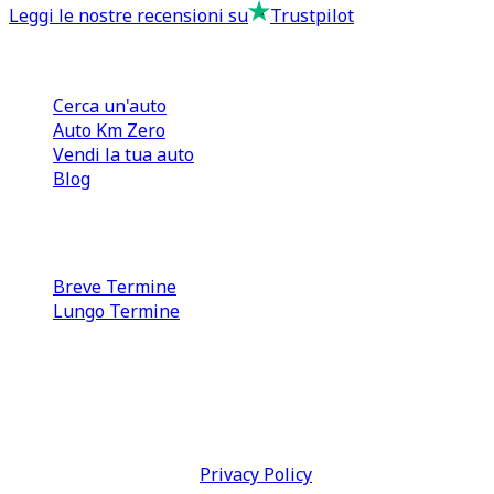
Leggi le nostre recensioni su
Trustpilot
Comprare e Vendere
Cerca un'auto
Auto Km Zero
Vendi la tua auto
Blog
Noleggio
Breve Termine
Lungo Termine
0110566970
direzione@tcmfranchising.it
tcmfranchisingsrl@pec.it
P.IVA: 13073640016
Termini & Condizioni -
Privacy Policy