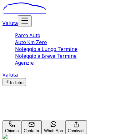
Valuta
Parco Auto
Auto Km Zero
Noleggio a Lungo Termine
Noleggio a Breve Termine
Agenzie
Valuta
Indietro
Jeep Renegade
Limited 1.6 MultiJet
Chiama
Contatta
WhatsApp
Condividi