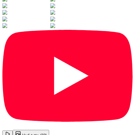
1
/
33