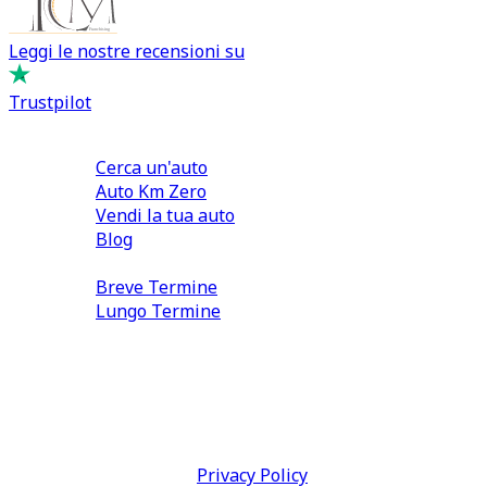
Leggi le nostre recensioni su
Trustpilot
Comprare e Vendere
Cerca un'auto
Auto Km Zero
Vendi la tua auto
Blog
Noleggio
Breve Termine
Lungo Termine
0110566970
direzione@tcmfranchising.it
tcmfranchisingsrl@pec.it
P.IVA: 13073640016
Termini & Condizioni -
Privacy Policy