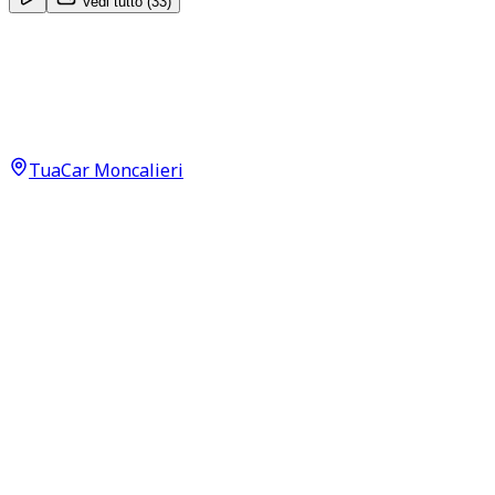
Vedi tutto (
33
)
Jeep Renegade
Limited 1.6 MultiJet
14.500
€
TuaCar Moncalieri
Annuncio del
12/06/26
con
34
visite
Dettagli del veicolo
90.790
km
giugno 2020
Manuale
88kW (118CV)
Diesel
Proprietari:
2