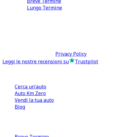
Breve Termine
Lungo Termine
0110566970
direzione@tcmfranchising.it
tcmfranchisingsrl@pec.it
P.IVA: 13073640016
Termini & Condizioni -
Privacy Policy
Leggi le nostre recensioni su
Trustpilot
Comprare e Vendere
Cerca un'auto
Auto Km Zero
Vendi la tua auto
Blog
Noleggio
Breve Termine