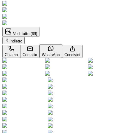
Vedi tutto (
69
)
Indietro
Chiama
Contatta
WhatsApp
Condividi