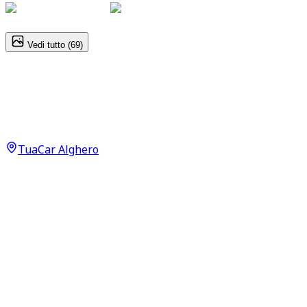
1
/
69
Vedi tutto (
69
)
Jeep Compass
North Star 1.5 GSE T4 e‑HYBRID MHEV
29.990
€
TuaCar Alghero
Annuncio del
01/06/26
con
66
visite
Dettagli del veicolo
6.775
km
maggio 2025
Automatico
96kW (129CV)