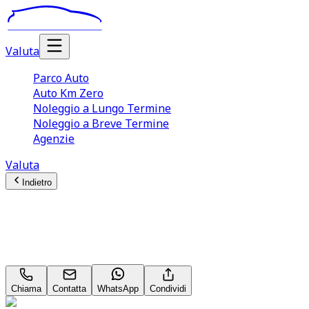
Valuta
Parco Auto
Auto Km Zero
Noleggio a Lungo Termine
Noleggio a Breve Termine
Agenzie
Valuta
Indietro
Jeep Compass
North Star 1.5 GSE T4 e‑HYBRID MHEV
Chiama
Contatta
WhatsApp
Condividi