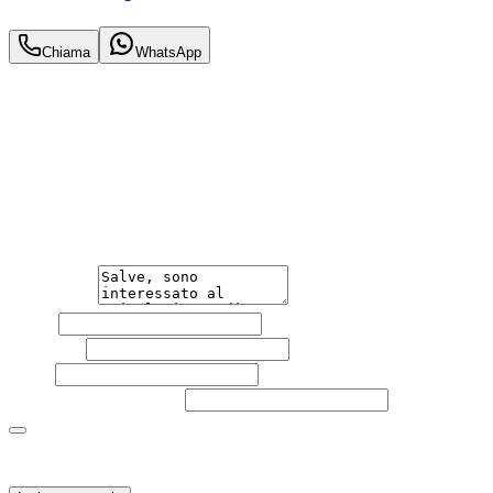
29.990
€
Chiama
WhatsApp
Annuncio del
01/06/26
con
66
visite
Hai bisogno di informazioni?
Non esitare a contattarci, saremo lieti di aiutarti
qualsiasi necessità tu abbia, che sia vendere o acquistare
un'auto.
Messaggio
Nome
Cognome
Email
Telefono
(facoltativo)
Acconsento al trattamento dei miei dati personali da
parte di TuaCar. Posso revocare il consenso in qualsiasi
momento con effetto per il futuro.