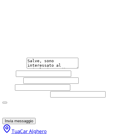
l’attenzione nella pubblicazione, eventuali incongruenze
non rappresentano un impegno contrattuale.
Hai bisogno di informazioni?
Non esitare a contattarci, saremo lieti di aiutarti
qualsiasi necessità tu abbia, che sia vendere o acquistare
un'auto.
Messaggio
Nome
Cognome
Email
Telefono
(facoltativo)
Acconsento al trattamento dei miei dati personali da
parte di TuaCar. Posso revocare il consenso in qualsiasi
momento con effetto per il futuro.
Invia messaggio
TuaCar Alghero