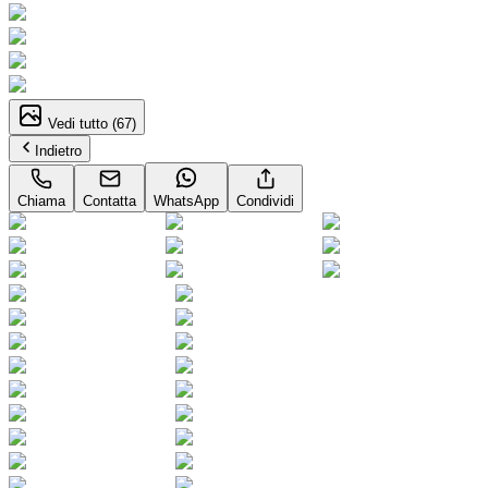
Vedi tutto (
67
)
Indietro
Chiama
Contatta
WhatsApp
Condividi