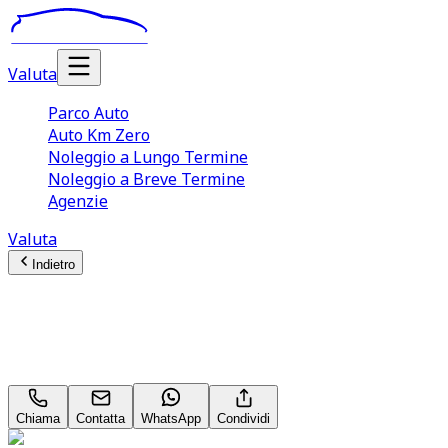
Valuta
Parco Auto
Auto Km Zero
Noleggio a Lungo Termine
Noleggio a Breve Termine
Agenzie
Valuta
Indietro
Jeep Compass
Limited 1.6 MultiJet II
Chiama
Contatta
WhatsApp
Condividi