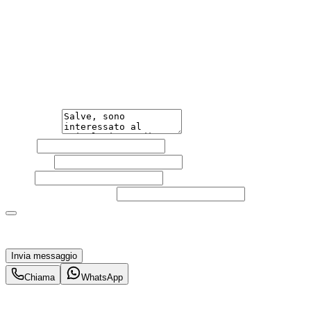
Hai bisogno di informazioni?
Non esitare a contattarci, saremo lieti di aiutarti
qualsiasi necessità tu abbia, che sia vendere o acquistare
un'auto.
Messaggio
Nome
Cognome
Email
Telefono
(facoltativo)
Acconsento al trattamento dei miei dati personali da
parte di TuaCar. Posso revocare il consenso in qualsiasi
momento con effetto per il futuro.
Invia messaggio
Chiama
WhatsApp