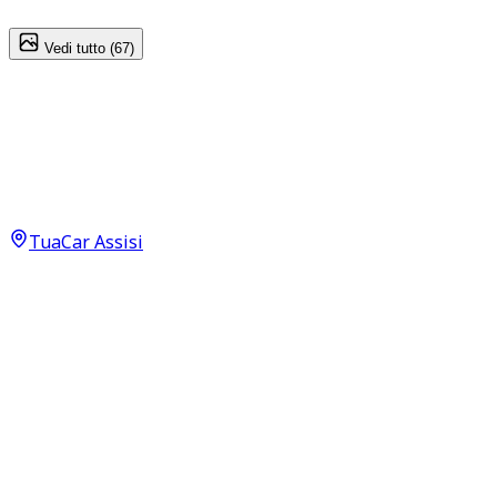
1
/
67
Vedi tutto (
67
)
Jeep Compass
Limited 1.6 MultiJet II
18.500
€
15.950
€
TuaCar Assisi
Annuncio del
16/10/25
con
90
visite
Dettagli del veicolo
120.000
km
luglio 2019
Manuale
88kW (118CV)