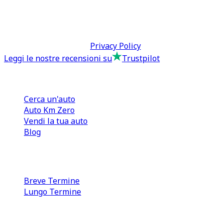
direzione@tcmfranchising.it
tcmfranchisingsrl@pec.it
P.IVA: 13073640016
Termini & Condizioni -
Privacy Policy
Leggi le nostre recensioni su
Trustpilot
Comprare e Vendere
Cerca un'auto
Auto Km Zero
Vendi la tua auto
Blog
Noleggio
Breve Termine
Lungo Termine
0110566970
direzione@tcmfranchising.it