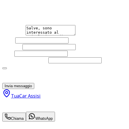
Non esitare a contattarci, saremo lieti di aiutarti
qualsiasi necessità tu abbia, che sia vendere o acquistare
un'auto.
Messaggio
Nome
Cognome
Email
Telefono
(facoltativo)
Acconsento al trattamento dei miei dati personali da
parte di TuaCar. Posso revocare il consenso in qualsiasi
momento con effetto per il futuro.
Invia messaggio
TuaCar Assisi
18.500
€
15.950
€
Chiama
WhatsApp
Annuncio del
16/10/25
con
90
visite