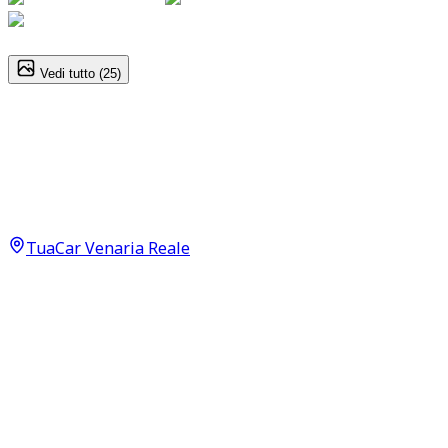
1
/
25
Vedi tutto (
25
)
Jeep Cherokee
Longitude 2.2 MultiJet II
14.900
€
12.900
€
TuaCar Venaria Reale
Annuncio del
19/06/26
con
57
visite
Dettagli del veicolo
105.000
km
novembre 2019
Automatico