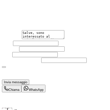
Hai bisogno di informazioni?
Non esitare a contattarci, saremo lieti di aiutarti
qualsiasi necessità tu abbia, che sia vendere o acquistare
un'auto.
Messaggio
Nome
Cognome
Email
Telefono
(facoltativo)
Acconsento al trattamento dei miei dati personali da
parte di TuaCar. Posso revocare il consenso in qualsiasi
momento con effetto per il futuro.
Invia messaggio
Chiama
WhatsApp