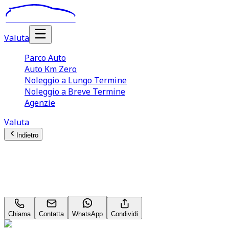
Valuta
Parco Auto
Auto Km Zero
Noleggio a Lungo Termine
Noleggio a Breve Termine
Agenzie
Valuta
Indietro
Jeep Cherokee
Longitude 2.2 MultiJet II
Chiama
Contatta
WhatsApp
Condividi