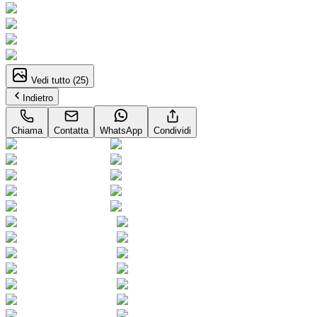
Vedi tutto (
25
)
Indietro
Chiama
Contatta
WhatsApp
Condividi