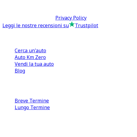
P.IVA: 13073640016
Termini & Condizioni -
Privacy Policy
Leggi le nostre recensioni su
Trustpilot
Comprare e Vendere
Cerca un'auto
Auto Km Zero
Vendi la tua auto
Blog
Noleggio
Breve Termine
Lungo Termine
0110566970
direzione@tcmfranchising.it
tcmfranchisingsrl@pec.it