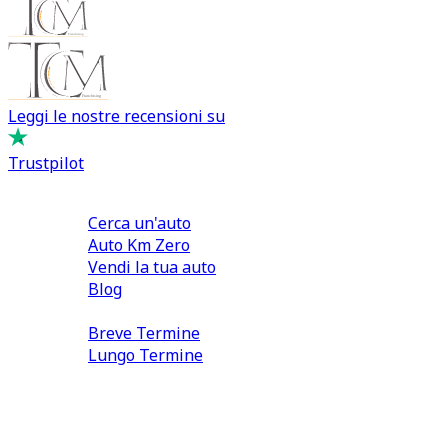
Leggi le nostre recensioni su
Trustpilot
Comprare e Vendere
Cerca un'auto
Auto Km Zero
Vendi la tua auto
Blog
Noleggio
Breve Termine
Lungo Termine
0110566970
direzione@tcmfranchising.it
tcmfranchisingsrl@pec.it