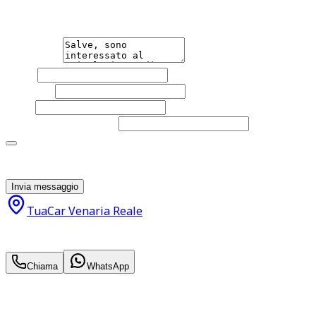
qualsiasi necessità tu abbia, che sia vendere o acquistare
un'auto.
Messaggio
Nome
Cognome
Email
Telefono
(facoltativo)
Acconsento al trattamento dei miei dati personali da
parte di TuaCar. Posso revocare il consenso in qualsiasi
momento con effetto per il futuro.
Invia messaggio
TuaCar Venaria Reale
14.900
€
12.900
€
Chiama
WhatsApp
Annuncio del
19/06/26
con
57
visite