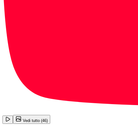
1
/
46
Vedi tutto (
46
)
Jeep Avenger