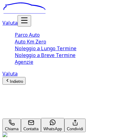
Valuta
Parco Auto
Auto Km Zero
Noleggio a Lungo Termine
Noleggio a Breve Termine
Agenzie
Valuta
Indietro
Jeep Avenger
Summit 1.2 GSE T3
Chiama
Contatta
WhatsApp
Condividi