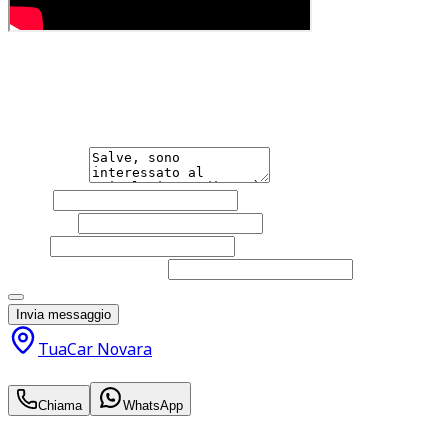
Hai bisogno di informazioni?
Non esitare a contattarci, saremo lieti di aiutarti qualsias
Messaggio
Nome
Cognome
Email
Telefono
(facoltativo)
Acconsento al trattamento dei miei dati personali da part
Invia messaggio
TuaCar Novara
20.900
€
Chiama
WhatsApp
Annuncio del
15/04/26
con
38
visite