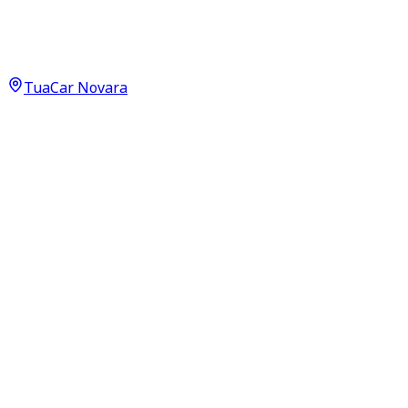
Summit 1.2 GSE T3
20.900
€
TuaCar Novara
Annuncio del
15/04/26
con
38
visite
Dettagli del veicolo
41.500
km
ottobre 2023
Manuale
74kW (99CV)
Benzina
Proprietari:
1