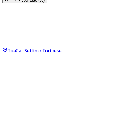
Vedi tutto (
35
)
Jeep Avenger
Longitude 1.2 GSE T3
21.900
€
20.000
€
TuaCar Settimo Torinese
Annuncio del
13/06/26
con
28
visite
Dettagli del veicolo
9.800
km
settembre 2025
Manuale
74kW (99CV)
Benzina