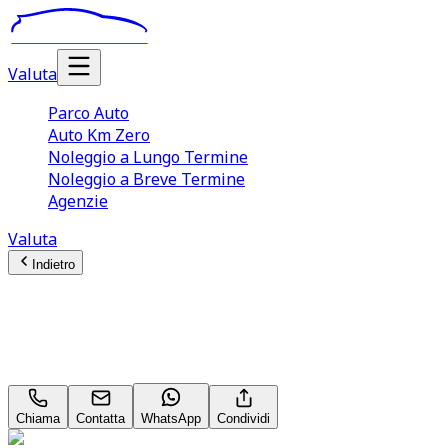
Valuta
Parco Auto
Auto Km Zero
Noleggio a Lungo Termine
Noleggio a Breve Termine
Agenzie
Valuta
Indietro
Jeep Avenger
Longitude 1.2 GSE T3
Chiama
Contatta
WhatsApp
Condividi