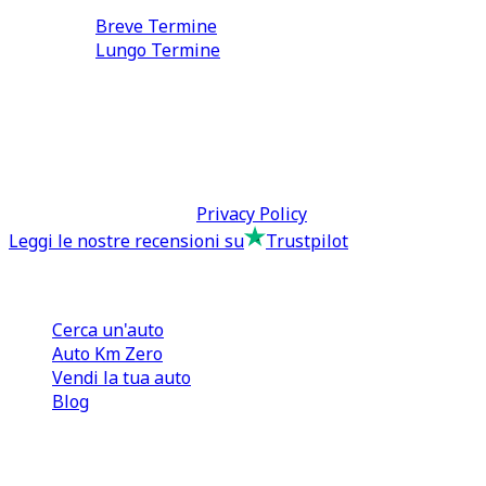
Noleggio
Breve Termine
Lungo Termine
0110566970
direzione@tcmfranchising.it
tcmfranchisingsrl@pec.it
P.IVA: 13073640016
Termini & Condizioni -
Privacy Policy
Leggi le nostre recensioni su
Trustpilot
Comprare e Vendere
Cerca un'auto
Auto Km Zero
Vendi la tua auto
Blog
Noleggio