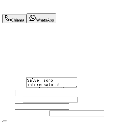
21.900
€
20.000
€
Chiama
WhatsApp
Annuncio del
13/06/26
con
28
visite
Hai bisogno di informazioni?
Non esitare a contattarci, saremo lieti di aiutarti
qualsiasi necessità tu abbia, che sia vendere o acquistare
un'auto.
Messaggio
Nome
Cognome
Email
Telefono
(facoltativo)
Acconsento al trattamento dei miei dati personali da
parte di TuaCar. Posso revocare il consenso in qualsiasi