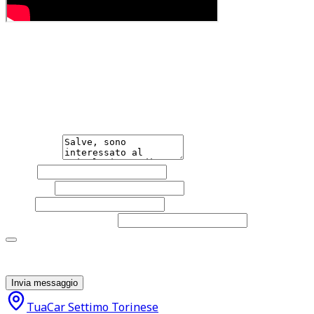
Hai bisogno di informazioni?
Non esitare a contattarci, saremo lieti di aiutarti
qualsiasi necessità tu abbia, che sia vendere o acquistare
un'auto.
Messaggio
Nome
Cognome
Email
Telefono
(facoltativo)
Acconsento al trattamento dei miei dati personali da
parte di TuaCar. Posso revocare il consenso in qualsiasi
momento con effetto per il futuro.
Invia messaggio
TuaCar Settimo Torinese