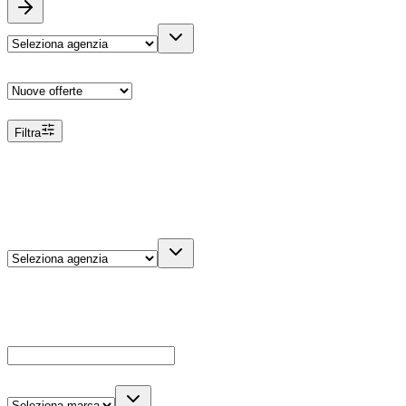
Ordina
Filtra
Filtri
Agenzia
Dettagli veicolo
Cerca
Es: Ford, Giulietta, ecc...
Marca