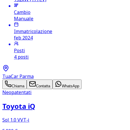
Cambio
Manuale
Immatricolazione
feb 2024
Posti
4 posti
TuaCar Parma
Chiama
Contatta
WhatsApp
Neopatentati
Toyota iQ
Sol 1.0 VVT‑i