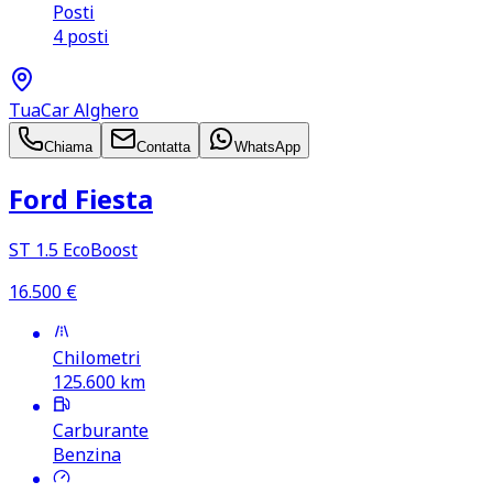
Posti
4 posti
TuaCar Alghero
Chiama
Contatta
WhatsApp
Ford Fiesta
ST 1.5 EcoBoost
16.500
€
Chilometri
125.600
km
Carburante
Benzina