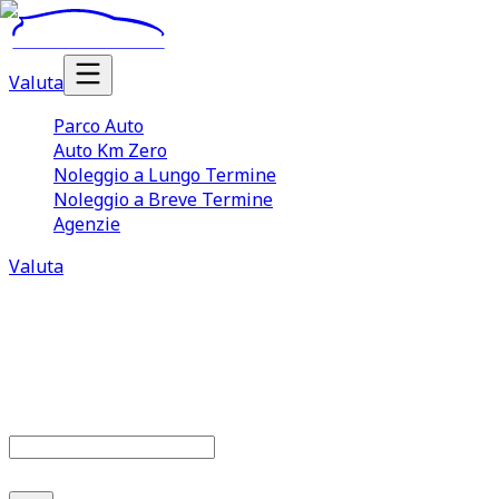
Valuta
Parco Auto
Auto Km Zero
Noleggio a Lungo Termine
Noleggio a Breve Termine
Agenzie
Valuta
Parco auto
686
offerte disponibili
Cerca marca o modello