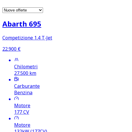
Abarth 695
Competizione 1.4 T‑Jet
22.900
€
Chilometri
27.500
km
Carburante
Benzina
Motore
177
CV
Motore
132kW (177CV)