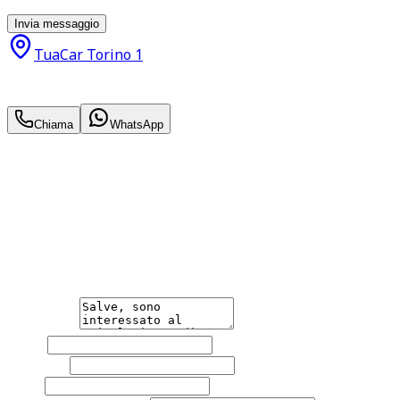
momento con effetto per il futuro.
Invia messaggio
TuaCar Torino 1
19.800
€
18.300
€
Chiama
WhatsApp
Annuncio del
11/04/26
con
185
visite
Hai bisogno di informazioni?
Non esitare a contattarci, saremo lieti di aiutarti
qualsiasi necessità tu abbia, che sia vendere o acquistare
un'auto.
Messaggio
Nome
Cognome
Email