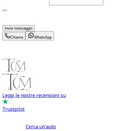
Telefono
(facoltativo)
Acconsento al trattamento dei miei dati personali da
parte di TuaCar. Posso revocare il consenso in qualsiasi
momento con effetto per il futuro.
Invia messaggio
Chiama
WhatsApp
Leggi le nostre recensioni su
Trustpilot
Comprare e Vendere
Cerca un'auto