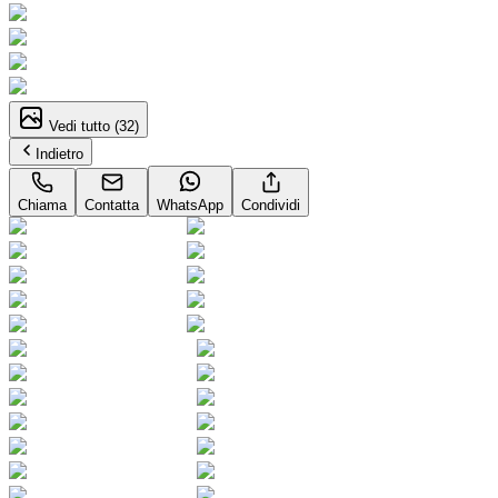
Vedi tutto (
32
)
Indietro
Chiama
Contatta
WhatsApp
Condividi