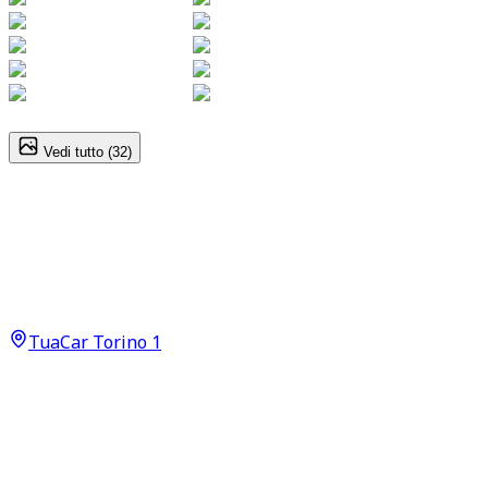
1
/
32
Vedi tutto (
32
)
Hyundai Tucson
Exellence 1.6 T‑GDI HEV
19.800
€
18.300
€
TuaCar Torino 1
Annuncio del
11/04/26
con
185
visite
Dettagli del veicolo
126.900
km