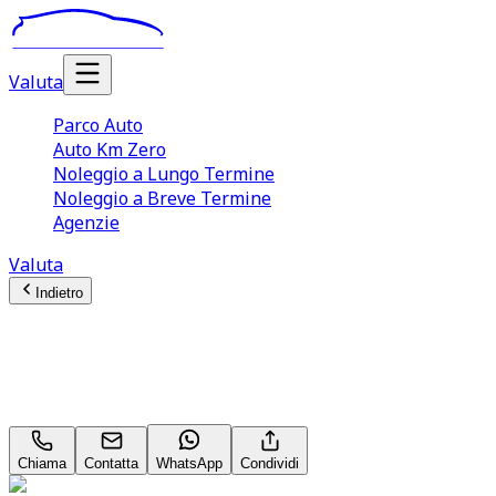
Valuta
Parco Auto
Auto Km Zero
Noleggio a Lungo Termine
Noleggio a Breve Termine
Agenzie
Valuta
Indietro
Hyundai Tucson
Exellence 1.6 T‑GDI HEV
Chiama
Contatta
WhatsApp
Condividi