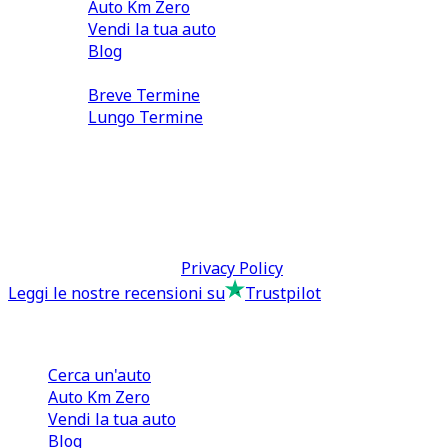
Auto Km Zero
Vendi la tua auto
Blog
Noleggio
Breve Termine
Lungo Termine
0110566970
direzione@tcmfranchising.it
tcmfranchisingsrl@pec.it
P.IVA: 13073640016
Termini & Condizioni -
Privacy Policy
Leggi le nostre recensioni su
Trustpilot
Comprare e Vendere
Cerca un'auto
Auto Km Zero
Vendi la tua auto
Blog