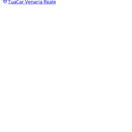
TuaCar Venaria Reale
Annuncio del
08/06/26
con
24
visite
Dettagli del veicolo
45.000
km
agosto 2023
Manuale
49kW (66CV)
Benzina
Proprietari:
1
Dati di base
Carrozzeria
Berlina