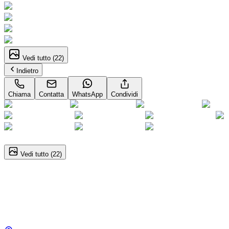
Vedi tutto (
22
)
Indietro
Chiama
Contatta
WhatsApp
Condividi
1
/
22
Vedi tutto (
22
)
Hyundai i10
Prime 1.0 MPI
13.000
€