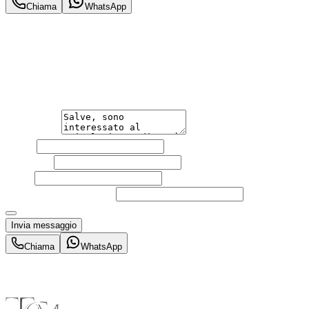
Chiama
WhatsApp
Annuncio del
08/06/26
con
24
visite
Hai bisogno di informazioni?
Non esitare a contattarci, saremo lieti di aiutarti qualsias
Messaggio
Nome
Cognome
Email
Telefono
(facoltativo)
Acconsento al trattamento dei miei dati personali da part
Invia messaggio
Chiama
WhatsApp