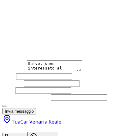
Monitoraggio pressione pneumatici Navigatore Riconoscime
anteriori Sensori di parcheggio posteriori Servosterzo Sis
Automatico Telecamera per parcheggio assistito Vetri Oscur
dall'effettivo equipaggiamento della vettura. Si declina 
Hai bisogno di informazioni?
Non esitare a contattarci, saremo lieti di aiutarti qualsias
Messaggio
Nome
Cognome
Email
Telefono
(facoltativo)
Acconsento al trattamento dei miei dati personali da part
Invia messaggio
TuaCar Venaria Reale
13.000
€