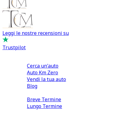
Leggi le nostre recensioni su
Trustpilot
Comprare e Vendere
Cerca un'auto
Auto Km Zero
Vendi la tua auto
Blog
Noleggio
Breve Termine
Lungo Termine
0110566970
direzione@tcmfranchising.it
tcmfranchisingsrl@pec.it