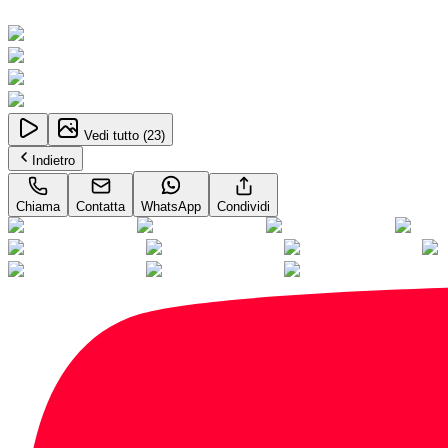
Neopatentati
Vedi tutto (
23
)
Indietro
Chiama
Contatta
WhatsApp
Condividi