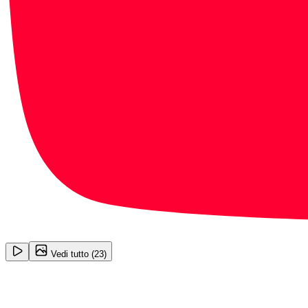
1
/
23
Vedi tutto (
23
)
Hyundai i10