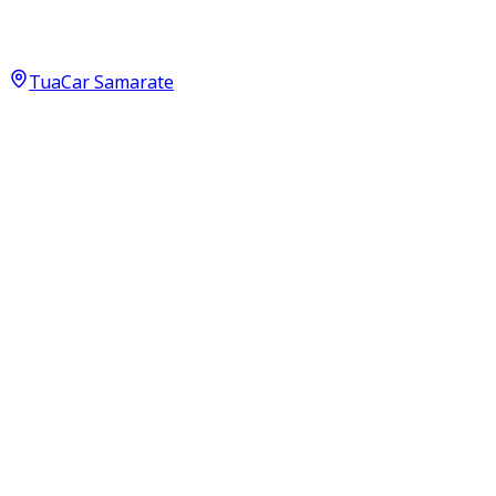
Comfort 1.0 Neopatentati
8.500
€
TuaCar Samarate
Annuncio del
01/07/26
con
62
visite
Dettagli del veicolo
44.000
km
settembre 2018
Manuale
49kW (66CV)
Benzina
Proprietari:
2
Dati di base