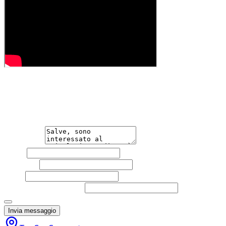
Hai bisogno di informazioni?
Non esitare a contattarci, saremo lieti di aiutarti qualsias
Messaggio
Nome
Cognome
Email
Telefono
(facoltativo)
Acconsento al trattamento dei miei dati personali da part
Invia messaggio