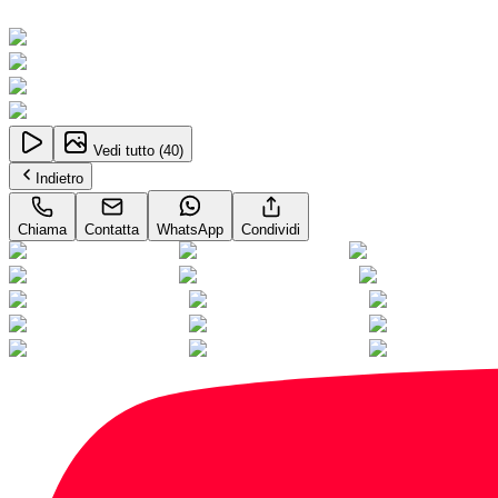
Neopatentati
Vedi tutto (
40
)
Indietro
Chiama
Contatta
WhatsApp
Condividi