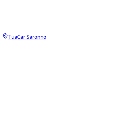
Hyundai Bayon
X Line 1.2 Neopatentati
17.400
€
TuaCar Saronno
Annuncio del
20/06/26
con
29
visite
Dettagli del veicolo
15.500
km
maggio 2025
Manuale
57kW (76CV)
GPL
Proprietari:
1