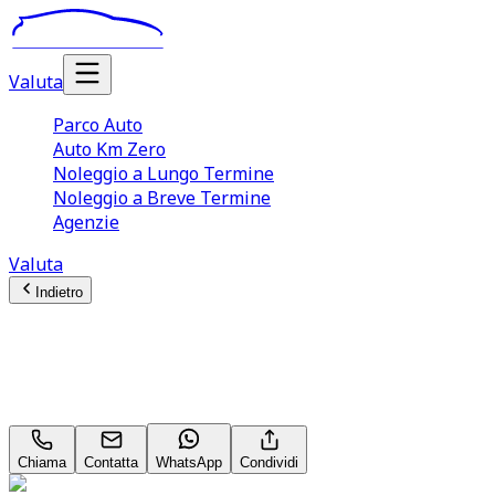
Valuta
Parco Auto
Auto Km Zero
Noleggio a Lungo Termine
Noleggio a Breve Termine
Agenzie
Valuta
Indietro
Hyundai Bayon
X Line 1.2 Neopatentati
Chiama
Contatta
WhatsApp
Condividi