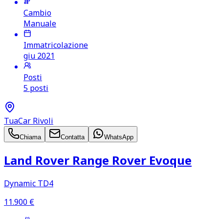
Cambio
Manuale
Immatricolazione
giu 2021
Posti
5 posti
TuaCar Rivoli
Chiama
Contatta
WhatsApp
Land Rover Range Rover Evoque
Dynamic TD4
11.900
€