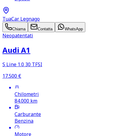
TuaCar Legnago
Chiama
Contatta
WhatsApp
Neopatentati
Audi A1
S Line 1.0 30 TFSI
17.500
€
Chilometri
84.000
km
Carburante
Benzina
Motore