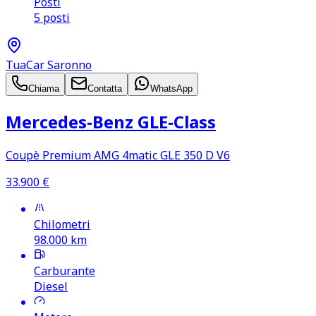
Posti
5 posti
TuaCar Saronno
Chiama
Contatta
WhatsApp
Mercedes‑Benz GLE‑Class
Coupè Premium AMG 4matic GLE 350 D V6
33.900
€
Chilometri
98.000
km
Carburante
Diesel