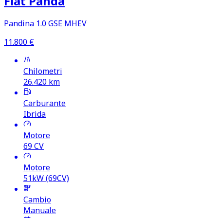
Fiat Panda
Pandina 1.0 GSE MHEV
11.800
€
Chilometri
26.420
km
Carburante
Ibrida
Motore
69
CV
Motore
51kW (69CV)
Cambio
Manuale