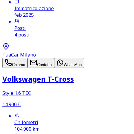
Immatricolazione
feb 2025
Posti
4 posti
TuaCar Milano
Chiama
Contatta
WhatsApp
Volkswagen T‑Cross
Style 1.6 TDI
14.900
€
Chilometri
104.900
km