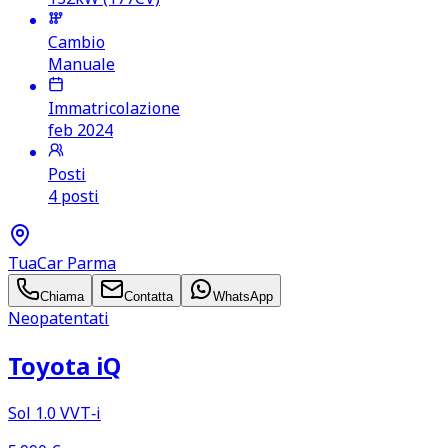
Cambio
Manuale
Immatricolazione
feb 2024
Posti
4 posti
TuaCar Parma
Chiama
Contatta
WhatsApp
Neopatentati
Toyota iQ
Sol 1.0 VVT‑i