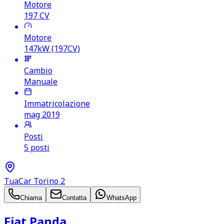
Motore
197
CV
Motore
147kW (197CV)
Cambio
Manuale
Immatricolazione
mag 2019
Posti
5 posti
TuaCar Torino 2
Chiama
Contatta
WhatsApp
Fiat Panda