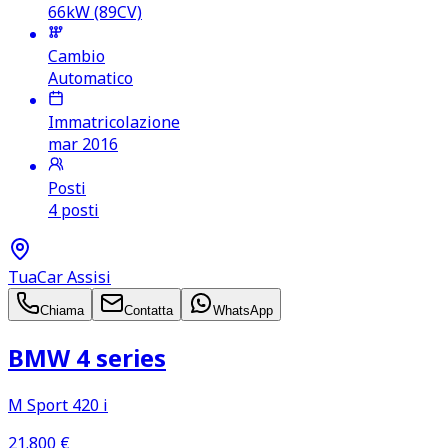
66kW (89CV)
Cambio
Automatico
Immatricolazione
mar 2016
Posti
4 posti
TuaCar Assisi
Chiama
Contatta
WhatsApp
BMW 4 series
M Sport 420 i
21.800
€