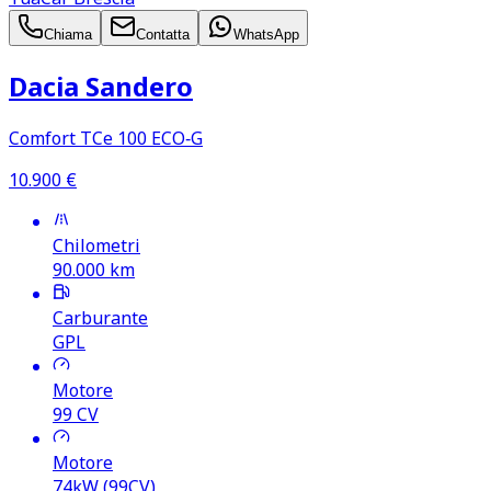
Chiama
Contatta
WhatsApp
Dacia Sandero
Comfort TCe 100 ECO‑G
10.900
€
Chilometri
90.000
km
Carburante
GPL
Motore
99
CV
Motore
74kW (99CV)