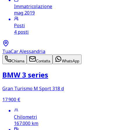
Immatricolazione
mag 2019
Posti
4 posti
TuaCar Alessandria
Chiama
Contatta
WhatsApp
BMW 3 series
Gran Turismo M Sport 318 d
17.900
€
Chilometri
167.000
km