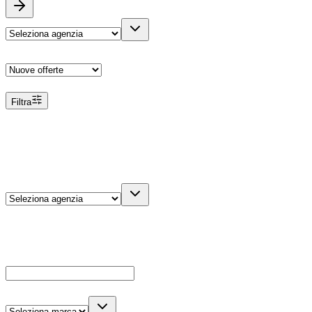
Ordina
Filtra
Filtri
Agenzia
Dettagli veicolo
Cerca
Es: Ford, Giulietta, ecc...
Marca