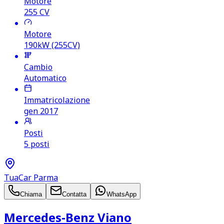
Motore
255
CV
Motore
190kW (255CV)
Cambio
Automatico
Immatricolazione
gen 2017
Posti
5 posti
TuaCar Parma
Chiama
Contatta
WhatsApp
Mercedes‑Benz Viano