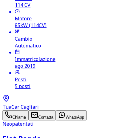
114
CV
Motore
85kW (114CV)
Cambio
Automatico
Immatricolazione
ago 2019
Posti
5 posti
TuaCar Cagliari
Chiama
Contatta
WhatsApp
Neopatentati