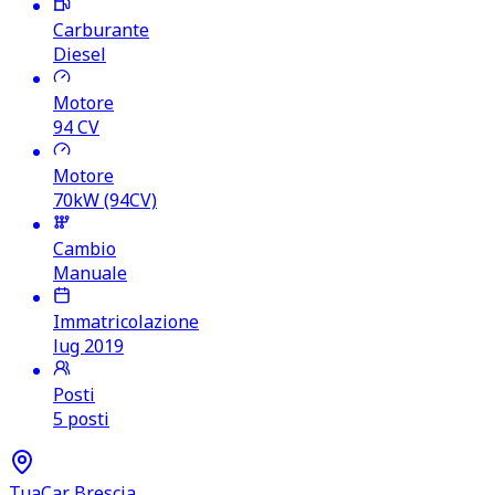
Carburante
Diesel
Motore
94
CV
Motore
70kW (94CV)
Cambio
Manuale
Immatricolazione
lug 2019
Posti
5 posti
TuaCar Brescia