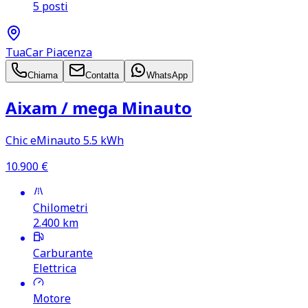
5 posti
TuaCar Piacenza
Chiama
Contatta
WhatsApp
Aixam /​ mega Minauto
Chic eMinauto 5.5 kWh
10.900
€
Chilometri
2.400
km
Carburante
Elettrica
Motore