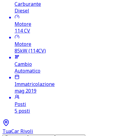
Carburante
Diesel
Motore
114
CV
Motore
85kW (114CV)
Cambio
Automatico
Immatricolazione
mag 2019
Posti
5 posti
TuaCar Rivoli