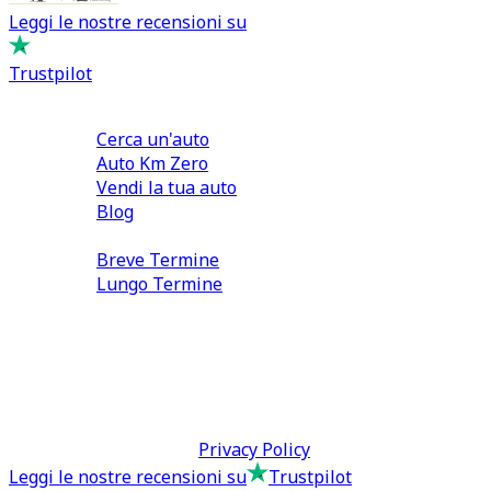
Leggi le nostre recensioni su
Trustpilot
Comprare e Vendere
Cerca un'auto
Auto Km Zero
Vendi la tua auto
Blog
Noleggio
Breve Termine
Lungo Termine
0110566970
direzione@tcmfranchising.it
tcmfranchisingsrl@pec.it
P.IVA: 13073640016
Termini & Condizioni -
Privacy Policy
Leggi le nostre recensioni su
Trustpilot