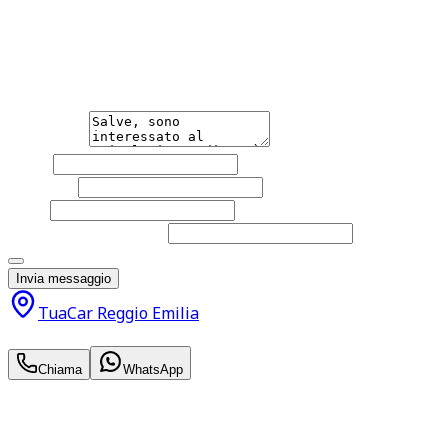
Hai bisogno di informazioni?
Non esitare a contattarci, saremo lieti di aiutarti qualsias
Messaggio
Nome
Cognome
Email
Telefono
(facoltativo)
Acconsento al trattamento dei miei dati personali da part
Invia messaggio
TuaCar Reggio Emilia
26.000
€
Chiama
WhatsApp
Annuncio del
03/07/26
con
174
visite
Hai bisogno di informazioni?