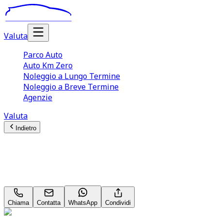
Valuta
Parco Auto
Auto Km Zero
Noleggio a Lungo Termine
Noleggio a Breve Termine
Agenzie
Valuta
Indietro
Ford Mustang
Premium 2.3 EcoBoost Supercar
Chiama
Contatta
WhatsApp
Condividi