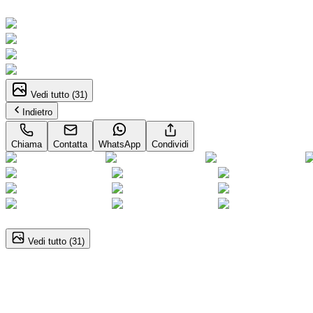
Supercar
Vedi tutto (
31
)
Indietro
Chiama
Contatta
WhatsApp
Condividi
1
/
31
Vedi tutto (
31
)
Ford Mustang