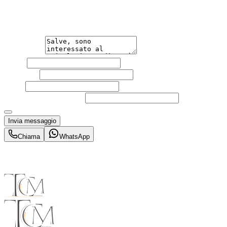
Non esitare a contattarci, saremo lieti di aiutarti qualsias
Messaggio
Nome
Cognome
Email
Telefono
(facoltativo)
Acconsento al trattamento dei miei dati personali da part
Invia messaggio
Chiama
WhatsApp