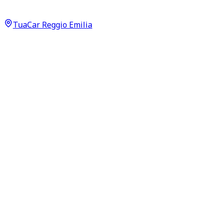
Premium 2.3 EcoBoost Supercar
26.000
€
TuaCar Reggio Emilia
Annuncio del
03/07/26
con
174
visite
Dettagli del veicolo
107.000
km
febbraio 2018
Automatico
233kW (317CV)
Benzina
Proprietari:
2
Dati di base