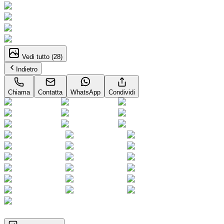
Vedi tutto (
28
)
Indietro
Chiama
Contatta
WhatsApp
Condividi
1
/
28