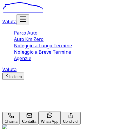
Valuta
Parco Auto
Auto Km Zero
Noleggio a Lungo Termine
Noleggio a Breve Termine
Agenzie
Valuta
Indietro
Ford Kuga
ST Line X 2.5 Duratec PHEV
Chiama
Contatta
WhatsApp
Condividi