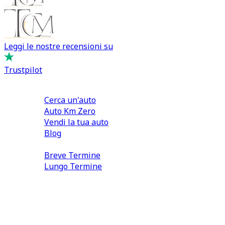
Leggi le nostre recensioni su
Trustpilot
Comprare e Vendere
Cerca un'auto
Auto Km Zero
Vendi la tua auto
Blog
Noleggio
Breve Termine
Lungo Termine
0110566970
direzione@tcmfranchising.it
tcmfranchisingsrl@pec.it
P.IVA: 13073640016