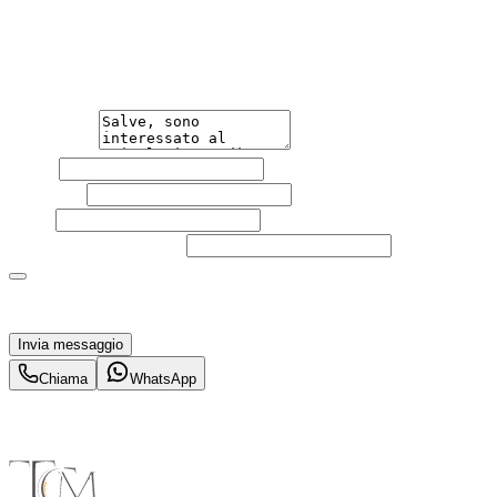
Non esitare a contattarci, saremo lieti di aiutarti
qualsiasi necessità tu abbia, che sia vendere o acquistare
un'auto.
Messaggio
Nome
Cognome
Email
Telefono
(facoltativo)
Acconsento al trattamento dei miei dati personali da
parte di TuaCar. Posso revocare il consenso in qualsiasi
momento con effetto per il futuro.
Invia messaggio
Chiama
WhatsApp