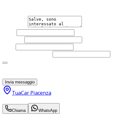
qualsiasi necessità tu abbia, che sia vendere o acquistare
un'auto.
Messaggio
Nome
Cognome
Email
Telefono
(facoltativo)
Acconsento al trattamento dei miei dati personali da
parte di TuaCar. Posso revocare il consenso in qualsiasi
momento con effetto per il futuro.
Invia messaggio
TuaCar Piacenza
24.000
€
Chiama
WhatsApp
Annuncio del
03/07/26
con
24
visite
Hai bisogno di informazioni?