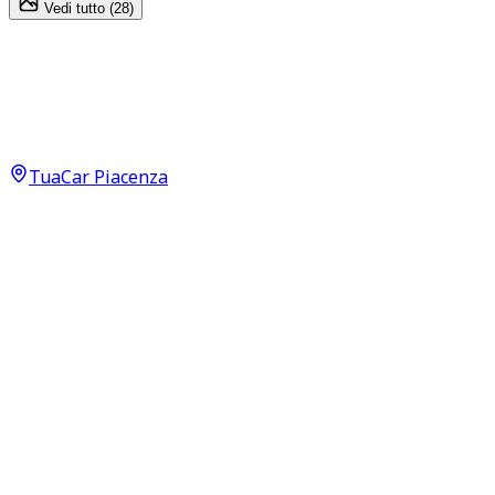
Vedi tutto (
28
)
Ford Kuga
ST Line X 2.5 Duratec PHEV
24.000
€
TuaCar Piacenza
Annuncio del
03/07/26
con
24
visite
Dettagli del veicolo
60.000
km
agosto 2023
Automatico
165kW (221CV)
Ibrida
Proprietari:
2