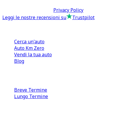
Termini & Condizioni -
Privacy Policy
Leggi le nostre recensioni su
Trustpilot
Comprare e Vendere
Cerca un'auto
Auto Km Zero
Vendi la tua auto
Blog
Noleggio
Breve Termine
Lungo Termine
0110566970
direzione@tcmfranchising.it
tcmfranchisingsrl@pec.it
P.IVA: 13073640016