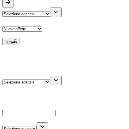
Ordina
Filtra
Filtri
Agenzia
Dettagli veicolo
Cerca
Es: Ford, Giulietta, ecc...
Marca