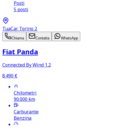
Posti
5 posti
TuaCar Torino 2
Chiama
Contatta
WhatsApp
Fiat Panda
Connected By Wind 1.2
8.490
€
Chilometri
90.000
km
Carburante
Benzina