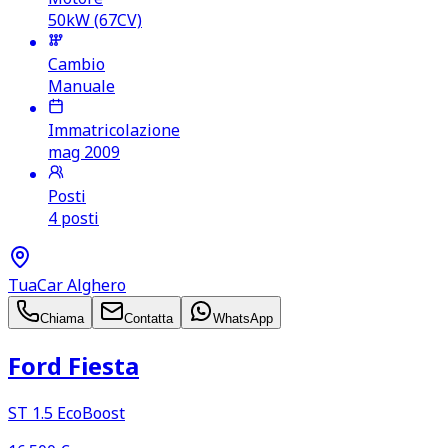
50kW (67CV)
Cambio
Manuale
Immatricolazione
mag 2009
Posti
4 posti
TuaCar Alghero
Chiama
Contatta
WhatsApp
Ford Fiesta
ST 1.5 EcoBoost