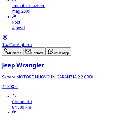
Immatricolazione
mag 2009
Posti
4 posti
TuaCar Alghero
Chiama
Contatta
WhatsApp
Jeep Wrangler
Sahara MOTORE NUOVO IN GARANZIA 2.2 CRDi
42.500
€
Chilometri
84.500
km