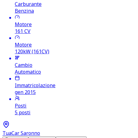
Carburante
Benzina
Motore
161
CV
Motore
120kW (161CV)
Cambio
Automatico
Immatricolazione
gen 2015
Posti
5 posti
TuaCar Saronno