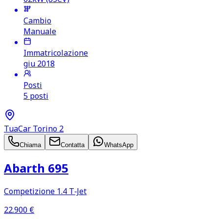
Cambio
Manuale
Immatricolazione
giu 2018
Posti
5 posti
TuaCar Torino 2
Chiama
Contatta
WhatsApp
Abarth 695
Competizione 1.4 T‑Jet
22.900
€