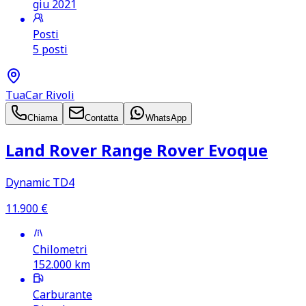
giu 2021
Posti
5 posti
TuaCar Rivoli
Chiama
Contatta
WhatsApp
Land Rover Range Rover Evoque
Dynamic TD4
11.900
€
Chilometri
152.000
km
Carburante