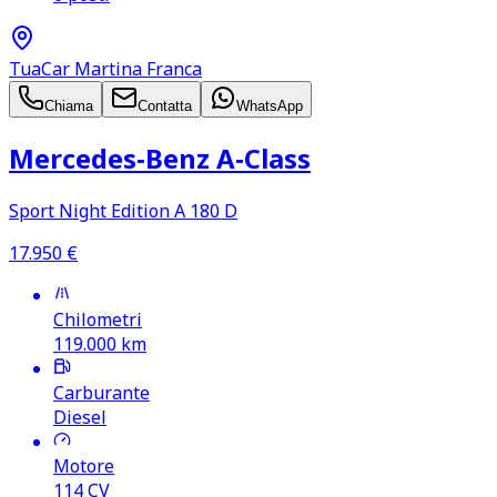
TuaCar Martina Franca
Chiama
Contatta
WhatsApp
Mercedes‑Benz A‑Class
Sport Night Edition A 180 D
17.950
€
Chilometri
119.000
km
Carburante
Diesel
Motore
114
CV