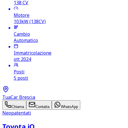
138
CV
Motore
103kW (138CV)
Cambio
Automatico
Immatricolazione
ott 2024
Posti
5 posti
TuaCar Brescia
Chiama
Contatta
WhatsApp
Neopatentati
Toyota iQ