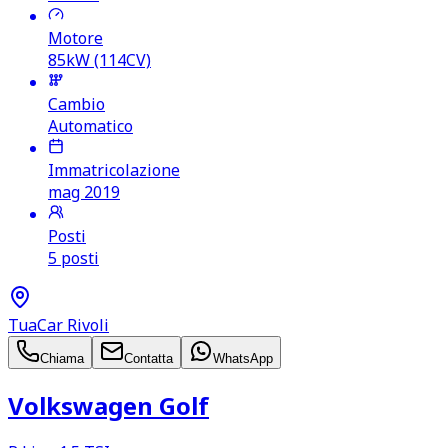
Motore
85kW (114CV)
Cambio
Automatico
Immatricolazione
mag 2019
Posti
5 posti
TuaCar Rivoli
Chiama
Contatta
WhatsApp
Volkswagen Golf