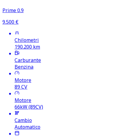
Prime 0.9
9.500
€
Chilometri
190.200
km
Carburante
Benzina
Motore
89
CV
Motore
66kW (89CV)
Cambio
Automatico