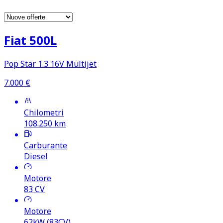
Fiat 500L
Pop Star 1.3 16V Multijet
7.000
€
Chilometri
108.250
km
Carburante
Diesel
Motore
83
CV
Motore
62kW (83CV)