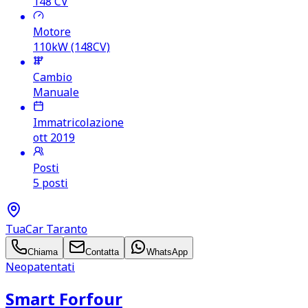
148
CV
Motore
110kW (148CV)
Cambio
Manuale
Immatricolazione
ott 2019
Posti
5 posti
TuaCar Taranto
Chiama
Contatta
WhatsApp
Neopatentati
Smart Forfour