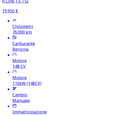
R Line 1.5 TSI
19.950
€
Chilometri
76.000
km
Carburante
Benzina
Motore
148
CV
Motore
110kW (148CV)
Cambio
Manuale
Immatricolazione