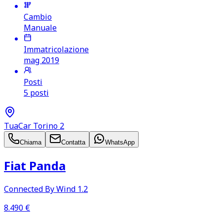
Cambio
Manuale
Immatricolazione
mag 2019
Posti
5 posti
TuaCar Torino 2
Chiama
Contatta
WhatsApp
Fiat Panda
Connected By Wind 1.2
8.490
€