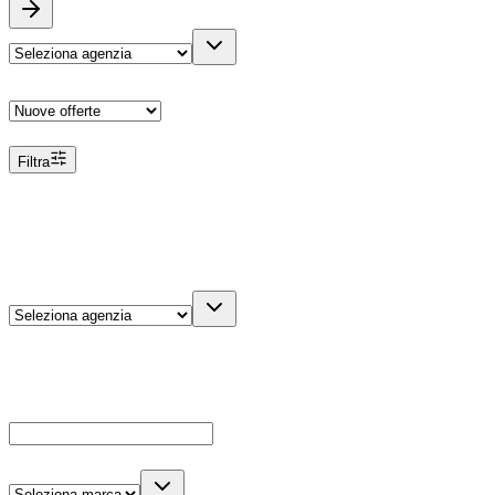
Ordina
Filtra
Filtri
Agenzia
Dettagli veicolo
Cerca
Es: Ford, Giulietta, ecc...
Marca