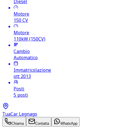
Diesel
Motore
150
CV
Motore
110kW (150CV)
Cambio
Automatico
Immatricolazione
ott 2013
Posti
5 posti
TuaCar Legnago
Chiama
Contatta
WhatsApp