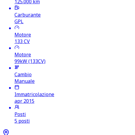
125.000
km
Carburante
GPL
Motore
133
CV
Motore
99kW (133CV)
Cambio
Manuale
Immatricolazione
apr 2015
Posti
5 posti