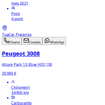
mag 2021
Posti
4 posti
TuaCar Piacenza
Chiama
Contatta
WhatsApp
Peugeot 3008
Allure Pack 1.5 Blue HDI 130
20.900
€
Chilometri
34.900
km
Carburante