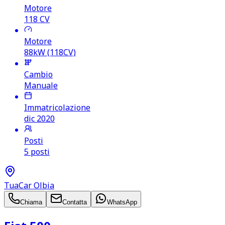
Motore
118
CV
Motore
88kW (118CV)
Cambio
Manuale
Immatricolazione
dic 2020
Posti
5 posti
TuaCar Olbia
Chiama
Contatta
WhatsApp