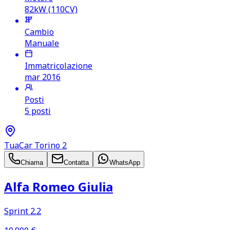
82kW (110CV)
Cambio
Manuale
Immatricolazione
mar 2016
Posti
5 posti
TuaCar Torino 2
Chiama
Contatta
WhatsApp
Alfa Romeo Giulia
Sprint 2.2