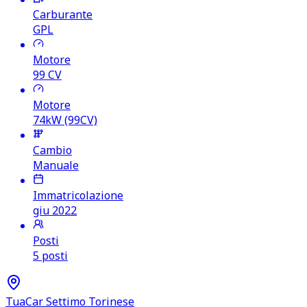
Carburante
GPL
Motore
99
CV
Motore
74kW (99CV)
Cambio
Manuale
Immatricolazione
giu 2022
Posti
5 posti
TuaCar Settimo Torinese