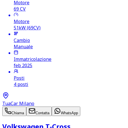
Motore
69
CV
Motore
51kW (69CV)
Cambio
Manuale
Immatricolazione
feb 2025
Posti
4 posti
TuaCar Milano
Chiama
Contatta
WhatsApp
Volkswagen T‑Cross