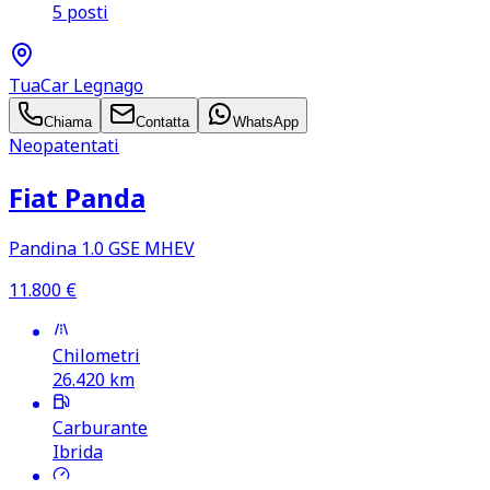
5 posti
TuaCar Legnago
Chiama
Contatta
WhatsApp
Neopatentati
Fiat Panda
Pandina 1.0 GSE MHEV
11.800
€
Chilometri
26.420
km
Carburante
Ibrida