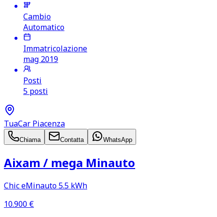
Cambio
Automatico
Immatricolazione
mag 2019
Posti
5 posti
TuaCar Piacenza
Chiama
Contatta
WhatsApp
Aixam /​ mega Minauto
Chic eMinauto 5.5 kWh
10.900
€