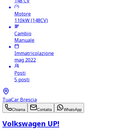
148
CV
Motore
110kW (148CV)
Cambio
Manuale
Immatricolazione
mag 2022
Posti
5 posti
TuaCar Brescia
Chiama
Contatta
WhatsApp
Volkswagen UP!