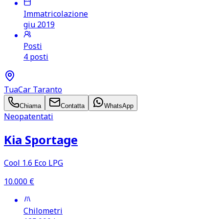
Immatricolazione
giu 2019
Posti
4 posti
TuaCar Taranto
Chiama
Contatta
WhatsApp
Neopatentati
Kia Sportage
Cool 1.6 Eco LPG
10.000
€
Chilometri