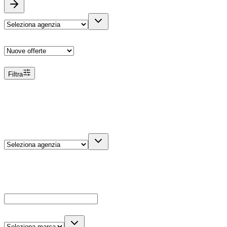
Ordina
Filtra
Filtri
Agenzia
Dettagli veicolo
Cerca
Es: Ford, Giulietta, ecc...
Marca