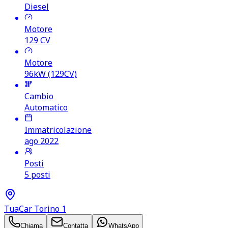
Diesel
Motore
129
CV
Motore
96kW (129CV)
Cambio
Automatico
Immatricolazione
ago 2022
Posti
5 posti
TuaCar Torino 1
Chiama
Contatta
WhatsApp