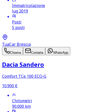
Immatricolazione
lug 2019
Posti
5 posti
TuaCar Brescia
Chiama
Contatta
WhatsApp
Dacia Sandero
Comfort TCe 100 ECO‑G
10.900
€
Chilometri
90.000
km