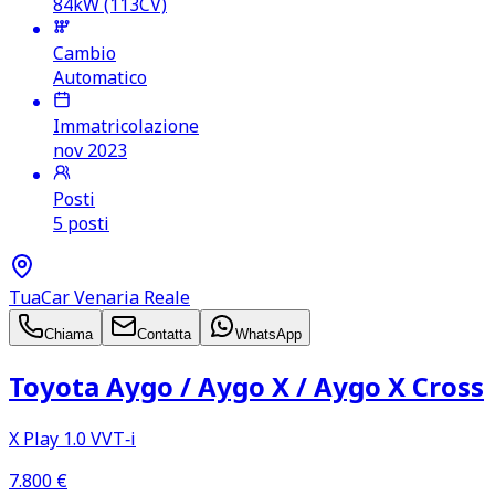
84kW (113CV)
Cambio
Automatico
Immatricolazione
nov 2023
Posti
5 posti
TuaCar Venaria Reale
Chiama
Contatta
WhatsApp
Toyota Aygo /​ Aygo X /​ Aygo X Cross
X Play 1.0 VVT‑i
7.800
€