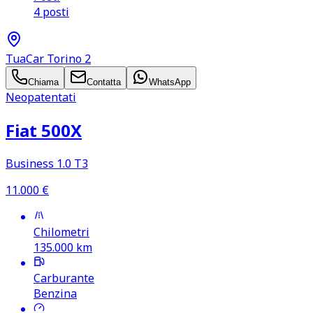
4 posti
TuaCar Torino 2
Chiama
Contatta
WhatsApp
Neopatentati
Fiat 500X
Business 1.0 T3
11.000
€
Chilometri
135.000
km
Carburante
Benzina