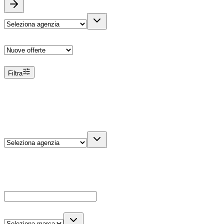
Ordina
Filtra
Filtri
Agenzia
Dettagli veicolo
Cerca
Es: Ford, Giulietta, ecc...
Marca