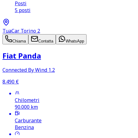
Posti
5 posti
TuaCar Torino 2
Chiama
Contatta
WhatsApp
Fiat Panda
Connected By Wind 1.2
8.490
€
Chilometri
90.000
km
Carburante
Benzina