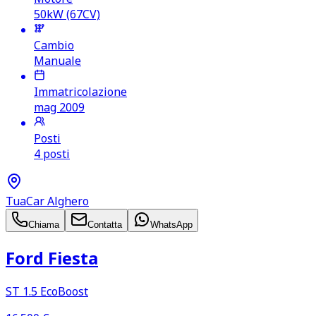
50kW (67CV)
Cambio
Manuale
Immatricolazione
mag 2009
Posti
4 posti
TuaCar Alghero
Chiama
Contatta
WhatsApp
Ford Fiesta
ST 1.5 EcoBoost