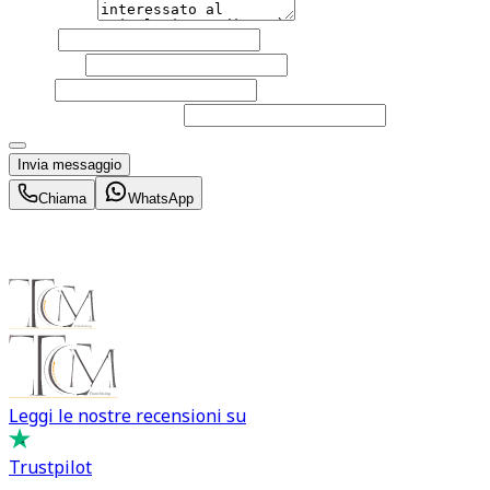
Messaggio
Nome
Cognome
Email
Telefono
(facoltativo)
Acconsento al trattamento dei miei dati personali da part
Invia messaggio
Chiama
WhatsApp
Leggi le nostre recensioni su
Trustpilot