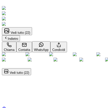
Neopatentati
Vedi tutto (
22
)
Indietro
Chiama
Contatta
WhatsApp
Condividi
1
/
22
Vedi tutto (
22
)
Fiat 600
La Prima 1.2 T3 100/110 MHEV Neopatentati
19.900
€