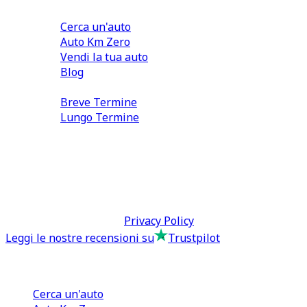
Comprare e Vendere
Cerca un'auto
Auto Km Zero
Vendi la tua auto
Blog
Noleggio
Breve Termine
Lungo Termine
0110566970
direzione@tcmfranchising.it
tcmfranchisingsrl@pec.it
P.IVA: 13073640016
Termini & Condizioni -
Privacy Policy
Leggi le nostre recensioni su
Trustpilot
Comprare e Vendere
Cerca un'auto