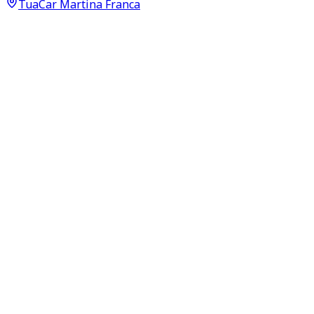
TuaCar Martina Franca
Annuncio del
22/06/26
con
47
visite
Dettagli del veicolo
42.140
km
giugno 2024
Automatico
81kW (109CV)
Benzina
Proprietari:
1
Dati di base
Carrozzeria
SUV/Fuoristrada