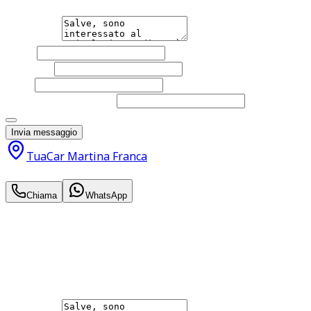
Messaggio
Nome
Cognome
Email
Telefono
(facoltativo)
Acconsento al trattamento dei miei dati personali da part
Invia messaggio
TuaCar Martina Franca
19.900
€
Chiama
WhatsApp
Annuncio del
22/06/26
con
47
visite
Hai bisogno di informazioni?
Non esitare a contattarci, saremo lieti di aiutarti qualsias