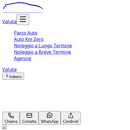
Valuta
Parco Auto
Auto Km Zero
Noleggio a Lungo Termine
Noleggio a Breve Termine
Agenzie
Valuta
Indietro
Fiat 600
La Prima 1.2 T3 100/110 MHEV Neopatentati
Chiama
Contatta
WhatsApp
Condividi