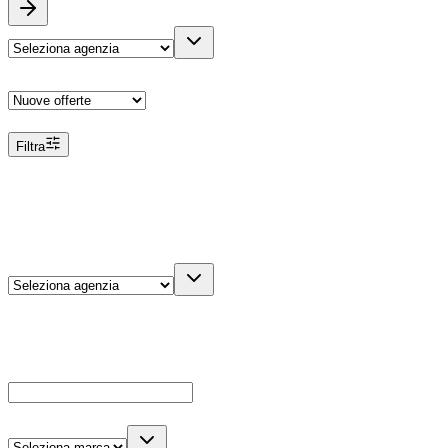
Ordina
Filtra
Filtri
Agenzia
Dettagli veicolo
Cerca
Es: Ford, Giulietta, ecc...
Marca