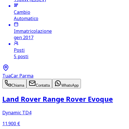
Cambio
Automatico
Immatricolazione
gen 2017
Posti
5 posti
TuaCar Parma
Chiama
Contatta
WhatsApp
Land Rover Range Rover Evoque
Dynamic TD4
11.900
€