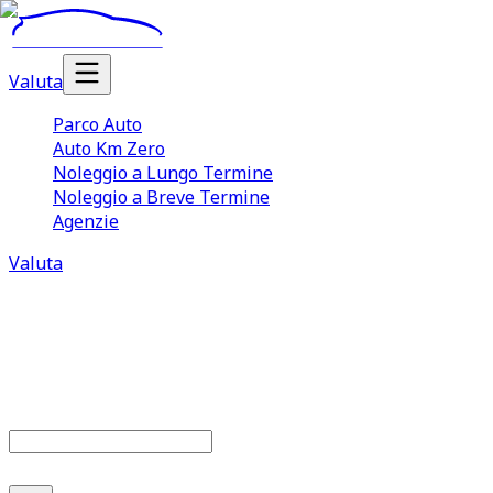
Valuta
Parco Auto
Auto Km Zero
Noleggio a Lungo Termine
Noleggio a Breve Termine
Agenzie
Valuta
Parco auto
680
offerte disponibili
Cerca marca o modello