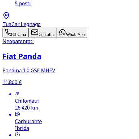
5 posti
TuaCar Legnago
Chiama
Contatta
WhatsApp
Neopatentati
Fiat Panda
Pandina 1.0 GSE MHEV
11.800
€
Chilometri
26.420
km
Carburante
Ibrida