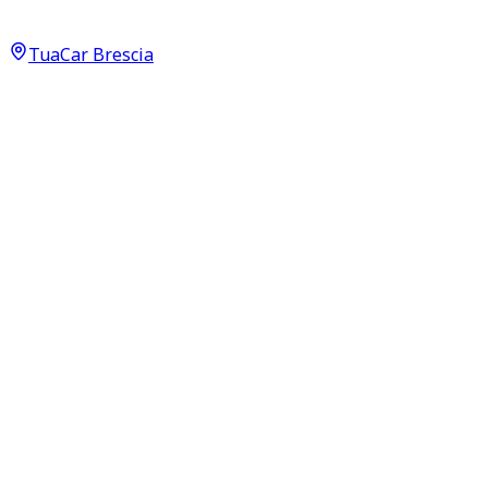
Connect 1.3 Multijet
12.950
€
TuaCar Brescia
Annuncio del
18/06/26
con
11
visite
Dettagli del veicolo
87.200
km
agosto 2021
Manuale
70kW (94CV)
Diesel
Proprietari:
1
Dati di base