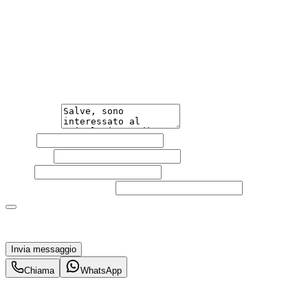
Hai bisogno di informazioni?
Non esitare a contattarci, saremo lieti di aiutarti
qualsiasi necessità tu abbia, che sia vendere o acquistare
un'auto.
Messaggio
Nome
Cognome
Email
Telefono
(facoltativo)
Acconsento al trattamento dei miei dati personali da
parte di TuaCar. Posso revocare il consenso in qualsiasi
momento con effetto per il futuro.
Invia messaggio
Chiama
WhatsApp