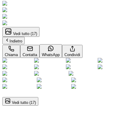
Vedi tutto (
17
)
Indietro
Chiama
Contatta
WhatsApp
Condividi
1
/
17
Vedi tutto (
17
)
Fiat 500X