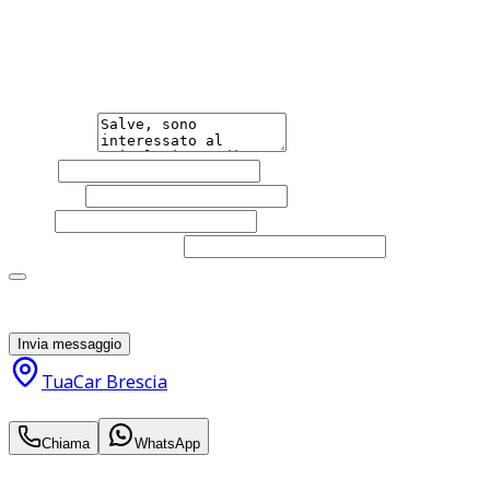
Non esitare a contattarci, saremo lieti di aiutarti
qualsiasi necessità tu abbia, che sia vendere o acquistare
un'auto.
Messaggio
Nome
Cognome
Email
Telefono
(facoltativo)
Acconsento al trattamento dei miei dati personali da
parte di TuaCar. Posso revocare il consenso in qualsiasi
momento con effetto per il futuro.
Invia messaggio
TuaCar Brescia
12.950
€
Chiama
WhatsApp
Annuncio del
18/06/26
con
11
visite