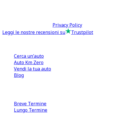
tcmfranchisingsrl@pec.it
P.IVA: 13073640016
Termini & Condizioni -
Privacy Policy
Leggi le nostre recensioni su
Trustpilot
Comprare e Vendere
Cerca un'auto
Auto Km Zero
Vendi la tua auto
Blog
Noleggio
Breve Termine
Lungo Termine
0110566970
direzione@tcmfranchising.it