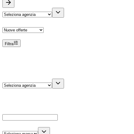
Ordina
Filtra
Filtri
Agenzia
Dettagli veicolo
Cerca
Es: Ford, Giulietta, ecc...
Marca