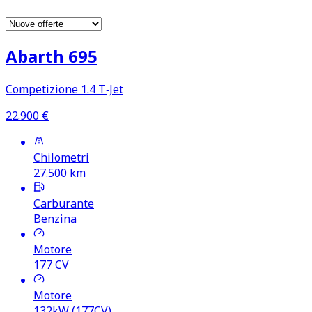
Abarth 695
Competizione 1.4 T‑Jet
22.900
€
Chilometri
27.500
km
Carburante
Benzina
Motore
177
CV
Motore
132kW (177CV)