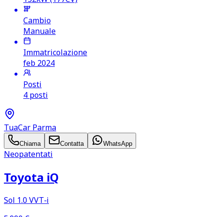
Cambio
Manuale
Immatricolazione
feb 2024
Posti
4 posti
TuaCar Parma
Chiama
Contatta
WhatsApp
Neopatentati
Toyota iQ
Sol 1.0 VVT‑i