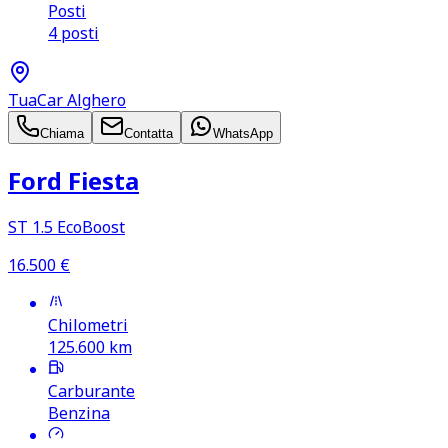
Posti
4 posti
TuaCar Alghero
Chiama
Contatta
WhatsApp
Ford Fiesta
ST 1.5 EcoBoost
16.500
€
Chilometri
125.600
km
Carburante
Benzina