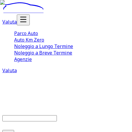
Valuta
Parco Auto
Auto Km Zero
Noleggio a Lungo Termine
Noleggio a Breve Termine
Agenzie
Valuta
Parco auto
686
offerte disponibili
Cerca marca o modello