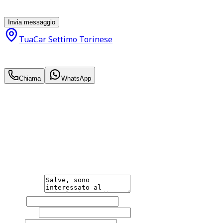
momento con effetto per il futuro.
Invia messaggio
TuaCar Settimo Torinese
19.900
€
17.500
€
Chiama
WhatsApp
Annuncio del
02/05/26
con
473
visite
Hai bisogno di informazioni?
Non esitare a contattarci, saremo lieti di aiutarti
qualsiasi necessità tu abbia, che sia vendere o acquistare
un'auto.
Messaggio
Nome
Cognome