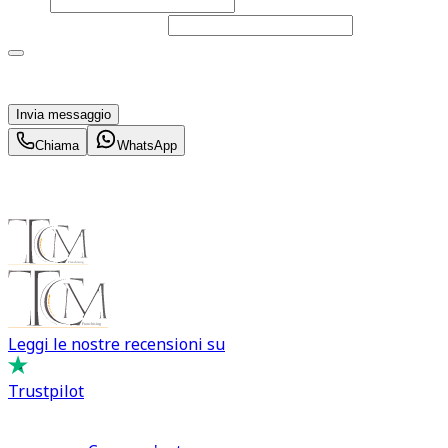
Email
Telefono
(facoltativo)
Acconsento al trattamento dei miei dati personali da
parte di TuaCar. Posso revocare il consenso in qualsiasi
momento con effetto per il futuro.
Invia messaggio
Chiama
WhatsApp
Leggi le nostre recensioni su
Trustpilot
Comprare e Vendere