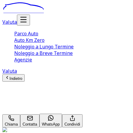
Valuta
Parco Auto
Auto Km Zero
Noleggio a Lungo Termine
Noleggio a Breve Termine
Agenzie
Valuta
Indietro
Dr automobiles DR6
1.5 Turbo
Chiama
Contatta
WhatsApp
Condividi