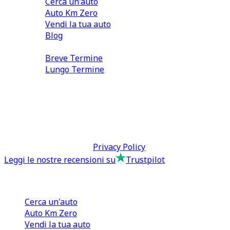
Cerca un'auto
Auto Km Zero
Vendi la tua auto
Blog
Noleggio
Breve Termine
Lungo Termine
0110566970
direzione@tcmfranchising.it
tcmfranchisingsrl@pec.it
P.IVA: 13073640016
Termini & Condizioni -
Privacy Policy
Leggi le nostre recensioni su
Trustpilot
Comprare e Vendere
Cerca un'auto
Auto Km Zero
Vendi la tua auto