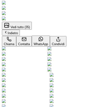
Vedi tutto (
35
)
Indietro
Chiama
Contatta
WhatsApp
Condividi