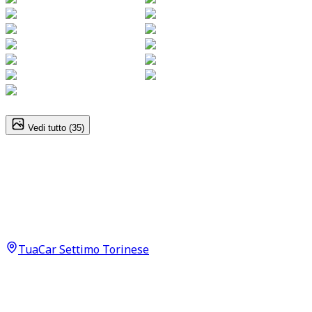
1
/
35
Vedi tutto (
35
)
Dr automobiles DR6
1.5 Turbo
19.900
€
17.500
€
TuaCar Settimo Torinese
Annuncio del
02/05/26
con
473
visite
Dettagli del veicolo