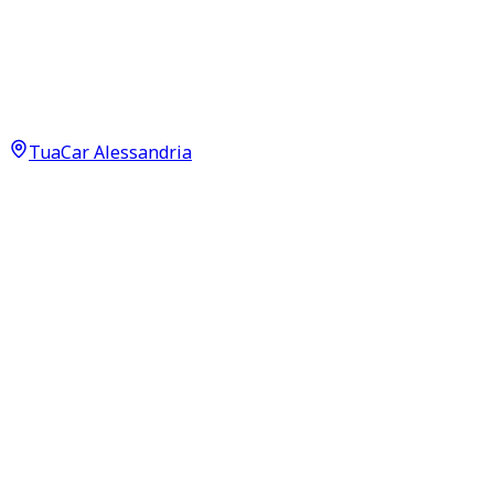
Dr automobiles DR5
1.5 Neopatentati
17.490
€
14.990
€
TuaCar Alessandria
Annuncio del
03/06/26
con
45
visite
Dettagli del veicolo
25.000
km
settembre 2024
Manuale
86kW (115CV)
Benzina
Proprietari:
2