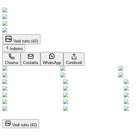
Neopatentati
Vedi tutto (
42
)
Indietro
Chiama
Contatta
WhatsApp
Condividi
1
/
42
Vedi tutto (
42
)