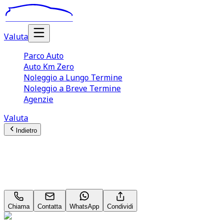
Valuta
Parco Auto
Auto Km Zero
Noleggio a Lungo Termine
Noleggio a Breve Termine
Agenzie
Valuta
Indietro
Dr automobiles DR5
1.5 Neopatentati
Chiama
Contatta
WhatsApp
Condividi