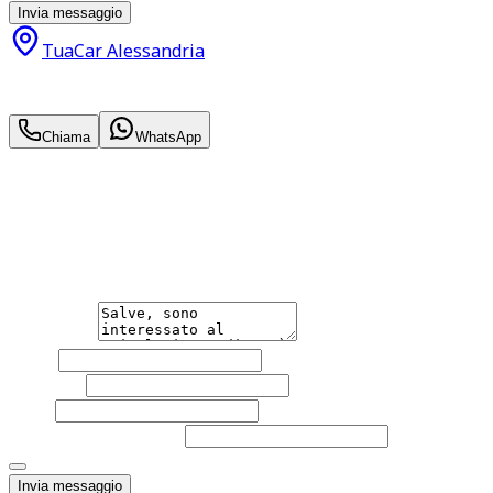
Invia messaggio
TuaCar Alessandria
17.490
€
14.990
€
Chiama
WhatsApp
Annuncio del
03/06/26
con
45
visite
Hai bisogno di informazioni?
Non esitare a contattarci, saremo lieti di aiutarti qualsias
Messaggio
Nome
Cognome
Email
Telefono
(facoltativo)
Acconsento al trattamento dei miei dati personali da part
Invia messaggio