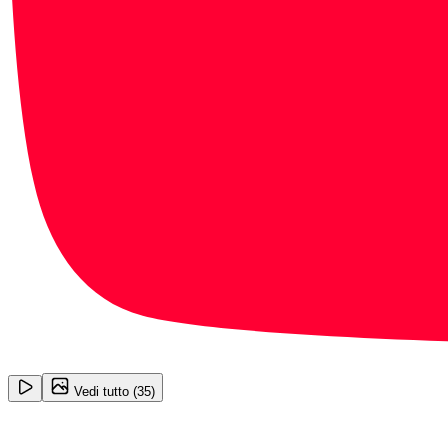
1
/
35
Vedi tutto (
35
)
Dodge RAM 1500