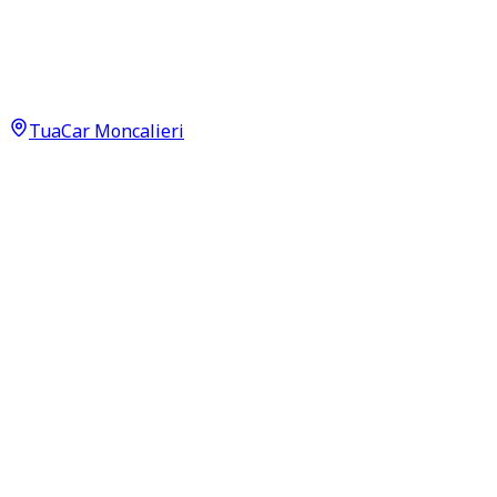
MILITEM 5.7 HEMI V8
39.900
€
36.900
€
TuaCar Moncalieri
Annuncio del
29/06/26
con
60
visite
Dettagli del veicolo
212.000
km
gennaio 2018
Automatico
295kW (396CV)
GPL
Proprietari:
2