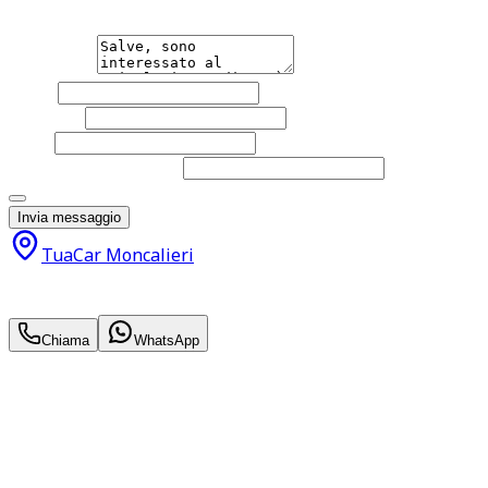
Non esitare a contattarci, saremo lieti di aiutarti qualsias
Messaggio
Nome
Cognome
Email
Telefono
(facoltativo)
Acconsento al trattamento dei miei dati personali da part
Invia messaggio
TuaCar Moncalieri
39.900
€
36.900
€
Chiama
WhatsApp
Annuncio del
29/06/26
con
60
visite
Hai bisogno di informazioni?
Non esitare a contattarci, saremo lieti di aiutarti qualsias