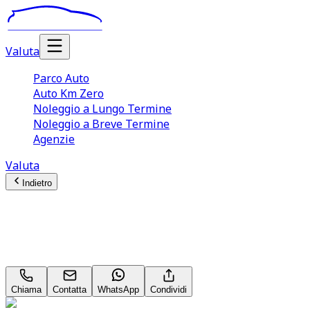
Valuta
Parco Auto
Auto Km Zero
Noleggio a Lungo Termine
Noleggio a Breve Termine
Agenzie
Valuta
Indietro
Dodge RAM 1500
MILITEM 5.7 HEMI V8
Chiama
Contatta
WhatsApp
Condividi