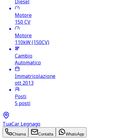
Diesel
Motore
150
CV
Motore
110kW (150CV)
Cambio
Automatico
Immatricolazione
ott 2013
Posti
5 posti
TuaCar Legnago
Chiama
Contatta
WhatsApp