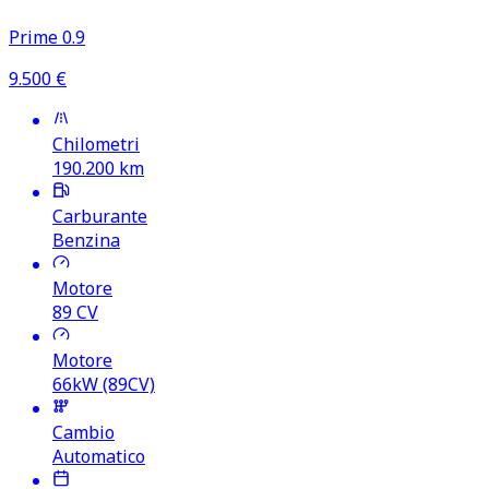
Prime 0.9
9.500
€
Chilometri
190.200
km
Carburante
Benzina
Motore
89
CV
Motore
66kW (89CV)
Cambio
Automatico