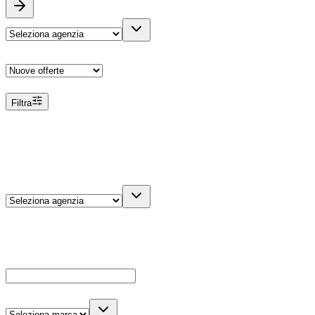
Ordina
Filtra
Filtri
Agenzia
Dettagli veicolo
Cerca
Es: Ford, Giulietta, ecc...
Marca