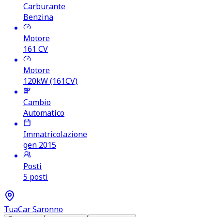
Carburante
Benzina
Motore
161
CV
Motore
120kW (161CV)
Cambio
Automatico
Immatricolazione
gen 2015
Posti
5 posti
TuaCar Saronno