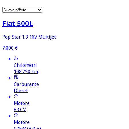
Fiat 500L
Pop Star 1.3 16V Multijet
7.000
€
Chilometri
108.250
km
Carburante
Diesel
Motore
83
CV
Motore
62kW (83CV)