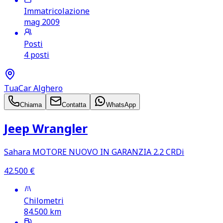
Immatricolazione
mag 2009
Posti
4 posti
TuaCar Alghero
Chiama
Contatta
WhatsApp
Jeep Wrangler
Sahara MOTORE NUOVO IN GARANZIA 2.2 CRDi
42.500
€
Chilometri
84.500
km