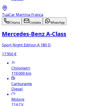
TuaCar Martina Franca
Chiama
Contatta
WhatsApp
Mercedes‑Benz A‑Class
Sport Night Edition A 180 D
17.950
€
Chilometri
119.000
km
Carburante
Diesel
Motore
114
CV