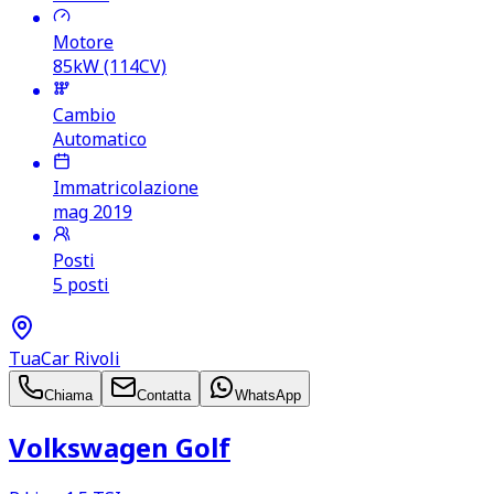
Motore
85kW (114CV)
Cambio
Automatico
Immatricolazione
mag 2019
Posti
5 posti
TuaCar Rivoli
Chiama
Contatta
WhatsApp
Volkswagen Golf