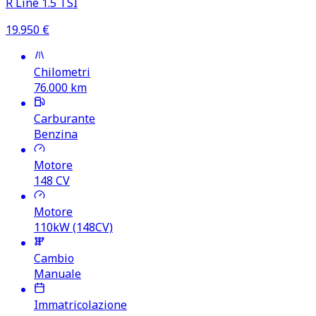
R Line 1.5 TSI
19.950
€
Chilometri
76.000
km
Carburante
Benzina
Motore
148
CV
Motore
110kW (148CV)
Cambio
Manuale
Immatricolazione