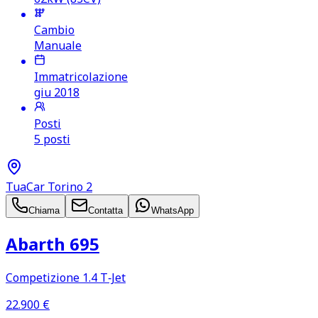
Cambio
Manuale
Immatricolazione
giu 2018
Posti
5 posti
TuaCar Torino 2
Chiama
Contatta
WhatsApp
Abarth 695
Competizione 1.4 T‑Jet
22.900
€