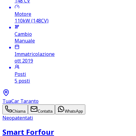
148
CV
Motore
110kW (148CV)
Cambio
Manuale
Immatricolazione
ott 2019
Posti
5 posti
TuaCar Taranto
Chiama
Contatta
WhatsApp
Neopatentati
Smart Forfour