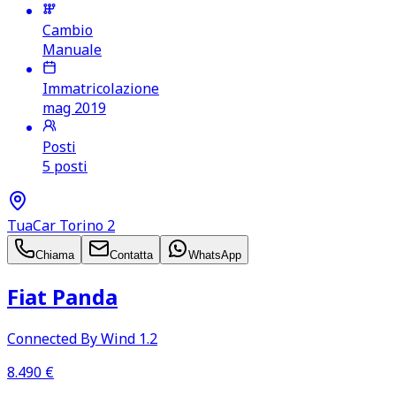
Cambio
Manuale
Immatricolazione
mag 2019
Posti
5 posti
TuaCar Torino 2
Chiama
Contatta
WhatsApp
Fiat Panda
Connected By Wind 1.2
8.490
€