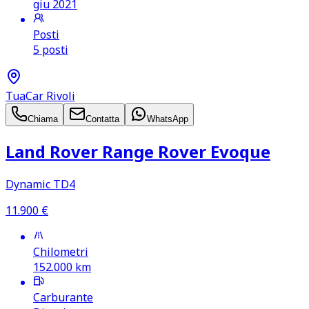
giu 2021
Posti
5 posti
TuaCar Rivoli
Chiama
Contatta
WhatsApp
Land Rover Range Rover Evoque
Dynamic TD4
11.900
€
Chilometri
152.000
km
Carburante