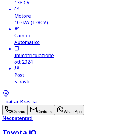
138
CV
Motore
103kW (138CV)
Cambio
Automatico
Immatricolazione
ott 2024
Posti
5 posti
TuaCar Brescia
Chiama
Contatta
WhatsApp
Neopatentati
Toyota iQ