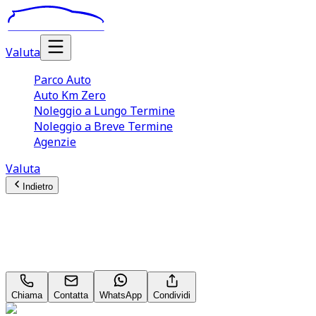
Valuta
Parco Auto
Auto Km Zero
Noleggio a Lungo Termine
Noleggio a Breve Termine
Agenzie
Valuta
Indietro
Citroën C3
Shine Pack 1.2 PureTech 83
Chiama
Contatta
WhatsApp
Condividi