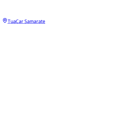
Shine Pack 1.2 PureTech 83
13.000
€
11.890
€
TuaCar Samarate
Annuncio del
23/05/26
con
36
visite
Dettagli del veicolo
26.500
km
aprile 2022
Manuale
61kW (82CV)
Benzina
Proprietari:
2
Dati di base