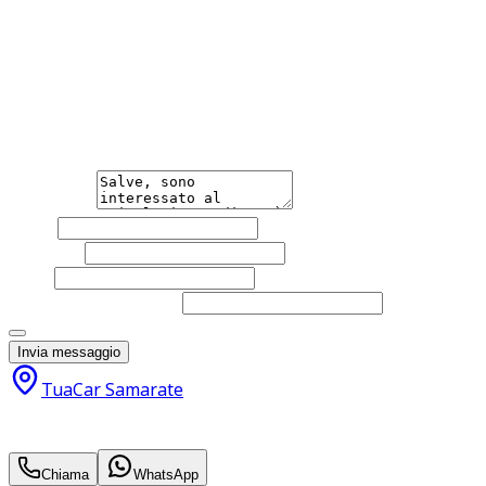
equipaggiamento della vettura. Si declina ogni responsabi
info.samarate@tua-car.it Telefono 3423110372 Sito Web ww
Hai bisogno di informazioni?
Non esitare a contattarci, saremo lieti di aiutarti qualsias
Messaggio
Nome
Cognome
Email
Telefono
(facoltativo)
Acconsento al trattamento dei miei dati personali da part
Invia messaggio
TuaCar Samarate
13.000
€
11.890
€
Chiama
WhatsApp