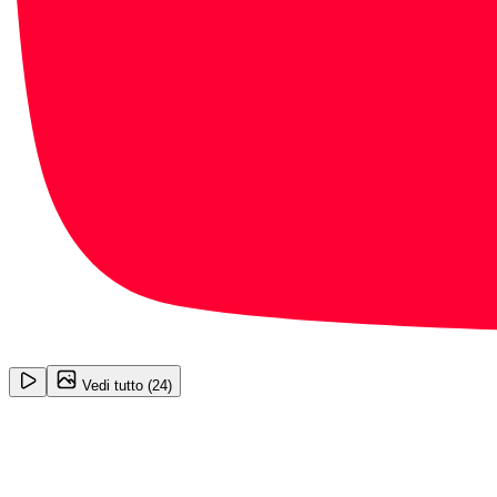
1
/
24
Vedi tutto (
24
)
Citroën C3