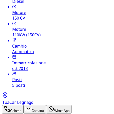
Diesel
Motore
150
CV
Motore
110kW (150CV)
Cambio
Automatico
Immatricolazione
ott 2013
Posti
5 posti
TuaCar Legnago
Chiama
Contatta
WhatsApp