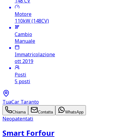
148
CV
Motore
110kW (148CV)
Cambio
Manuale
Immatricolazione
ott 2019
Posti
5 posti
TuaCar Taranto
Chiama
Contatta
WhatsApp
Neopatentati
Smart Forfour