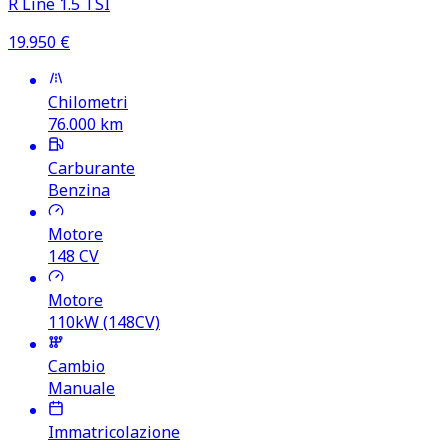
R Line 1.5 TSI
19.950
€
Chilometri
76.000
km
Carburante
Benzina
Motore
148
CV
Motore
110kW (148CV)
Cambio
Manuale
Immatricolazione