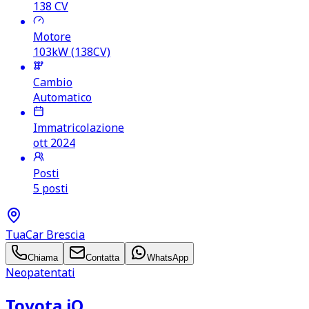
138
CV
Motore
103kW (138CV)
Cambio
Automatico
Immatricolazione
ott 2024
Posti
5 posti
TuaCar Brescia
Chiama
Contatta
WhatsApp
Neopatentati
Toyota iQ