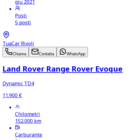
giu 2021
Posti
5 posti
TuaCar Rivoli
Chiama
Contatta
WhatsApp
Land Rover Range Rover Evoque
Dynamic TD4
11.900
€
Chilometri
152.000
km
Carburante