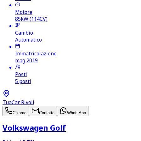
Motore
85kW (114CV)
Cambio
Automatico
Immatricolazione
mag 2019
Posti
5 posti
TuaCar Rivoli
Chiama
Contatta
WhatsApp
Volkswagen Golf