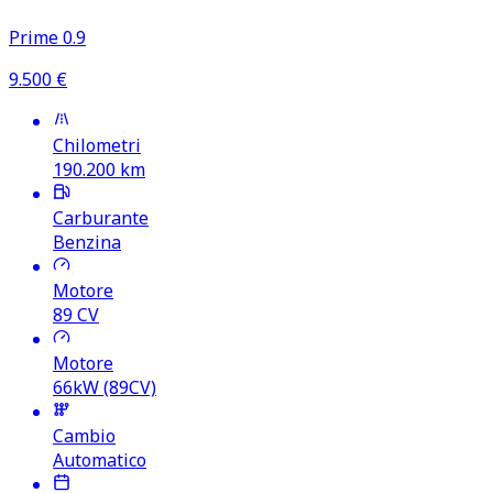
Prime 0.9
9.500
€
Chilometri
190.200
km
Carburante
Benzina
Motore
89
CV
Motore
66kW (89CV)
Cambio
Automatico