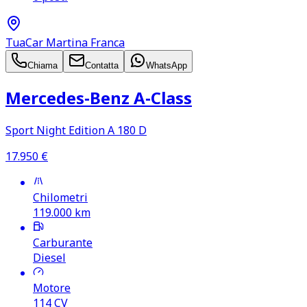
TuaCar Martina Franca
Chiama
Contatta
WhatsApp
Mercedes‑Benz A‑Class
Sport Night Edition A 180 D
17.950
€
Chilometri
119.000
km
Carburante
Diesel
Motore
114
CV