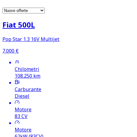
Fiat 500L
Pop Star 1.3 16V Multijet
7.000
€
Chilometri
108.250
km
Carburante
Diesel
Motore
83
CV
Motore
62kW (83CV)