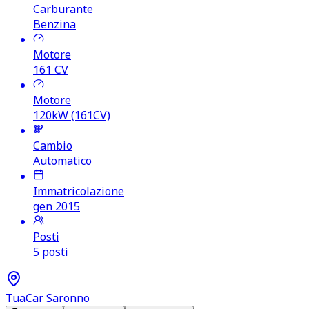
Carburante
Benzina
Motore
161
CV
Motore
120kW (161CV)
Cambio
Automatico
Immatricolazione
gen 2015
Posti
5 posti
TuaCar Saronno