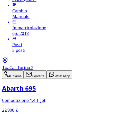
Cambio
Manuale
Immatricolazione
giu 2018
Posti
5 posti
TuaCar Torino 2
Chiama
Contatta
WhatsApp
Abarth 695
Competizione 1.4 T‑Jet
22.900
€