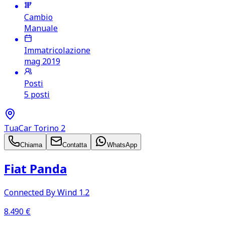
Cambio
Manuale
Immatricolazione
mag 2019
Posti
5 posti
TuaCar Torino 2
Chiama
Contatta
WhatsApp
Fiat Panda
Connected By Wind 1.2
8.490
€