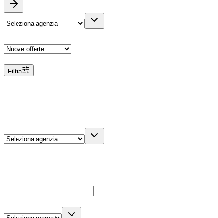
Ordina
Filtra
Filtri
Agenzia
Dettagli veicolo
Cerca
Es: Ford, Giulietta, ecc...
Marca