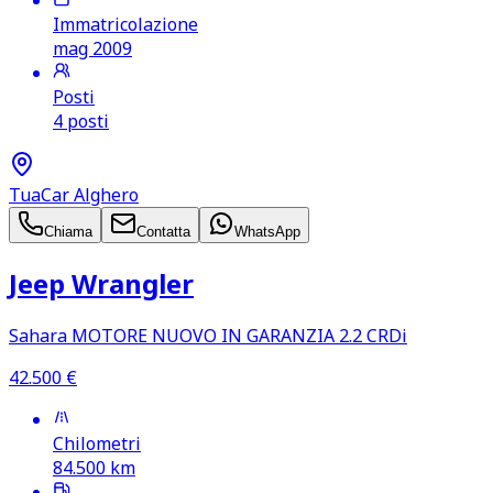
Immatricolazione
mag 2009
Posti
4 posti
TuaCar Alghero
Chiama
Contatta
WhatsApp
Jeep Wrangler
Sahara MOTORE NUOVO IN GARANZIA 2.2 CRDi
42.500
€
Chilometri
84.500
km