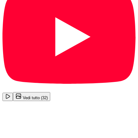
1
/
32
Vedi tutto (
32
)
BMW X1
xLine 18 d
21.900
€