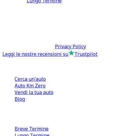
Lungo Termine
0110566970
direzione@tcmfranchising.it
tcmfranchisingsrl@pec.it
P.IVA: 13073640016
Termini & Condizioni -
Privacy Policy
Leggi le nostre recensioni su
Trustpilot
Comprare e Vendere
Cerca un'auto
Auto Km Zero
Vendi la tua auto
Blog
Noleggio
Breve Termine
Lungo Termine