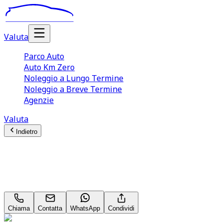
Valuta
Parco Auto
Auto Km Zero
Noleggio a Lungo Termine
Noleggio a Breve Termine
Agenzie
Valuta
Indietro
BMW X1
xLine 18 d
Chiama
Contatta
WhatsApp
Condividi