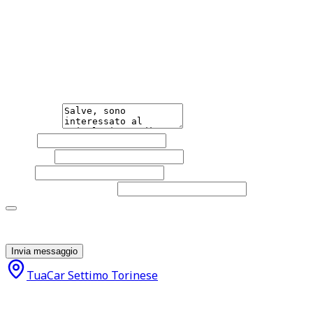
Hai bisogno di informazioni?
Non esitare a contattarci, saremo lieti di aiutarti
qualsiasi necessità tu abbia, che sia vendere o acquistare
un'auto.
Messaggio
Nome
Cognome
Email
Telefono
(facoltativo)
Acconsento al trattamento dei miei dati personali da
parte di TuaCar. Posso revocare il consenso in qualsiasi
momento con effetto per il futuro.
Invia messaggio
TuaCar Settimo Torinese
21.900
€
19.500
€