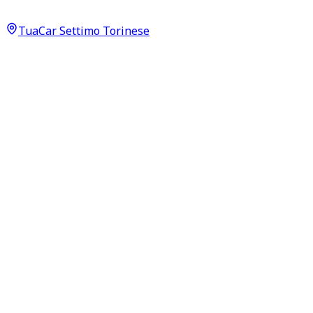
19.500
€
TuaCar Settimo Torinese
Annuncio del
02/06/26
con
63
visite
Dettagli del veicolo
123.000
km
febbraio 2019
Automatico
110kW (148CV)
Diesel
Proprietari:
2
Dati di base