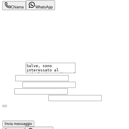
Chiama
WhatsApp
Annuncio del
02/06/26
con
63
visite
Hai bisogno di informazioni?
Non esitare a contattarci, saremo lieti di aiutarti
qualsiasi necessità tu abbia, che sia vendere o acquistare
un'auto.
Messaggio
Nome
Cognome
Email
Telefono
(facoltativo)
Acconsento al trattamento dei miei dati personali da
parte di TuaCar. Posso revocare il consenso in qualsiasi
momento con effetto per il futuro.
Invia messaggio