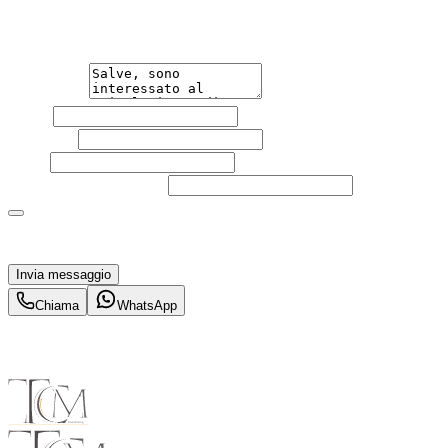
qualsiasi necessità tu abbia, che sia vendere o acquistare
un'auto.
Messaggio
Nome
Cognome
Email
Telefono
(facoltativo)
Acconsento al trattamento dei miei dati personali da
parte di TuaCar. Posso revocare il consenso in qualsiasi
momento con effetto per il futuro.
Invia messaggio
Chiama
WhatsApp