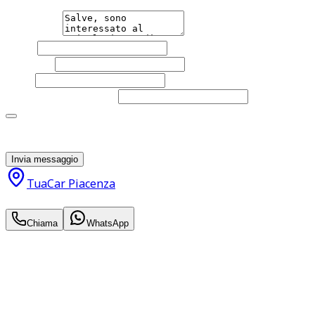
Messaggio
Nome
Cognome
Email
Telefono
(facoltativo)
Acconsento al trattamento dei miei dati personali da
parte di TuaCar. Posso revocare il consenso in qualsiasi
momento con effetto per il futuro.
Invia messaggio
TuaCar Piacenza
12.500
€
Chiama
WhatsApp
Annuncio del
15/06/26
con
12
visite
Hai bisogno di informazioni?
Non esitare a contattarci, saremo lieti di aiutarti