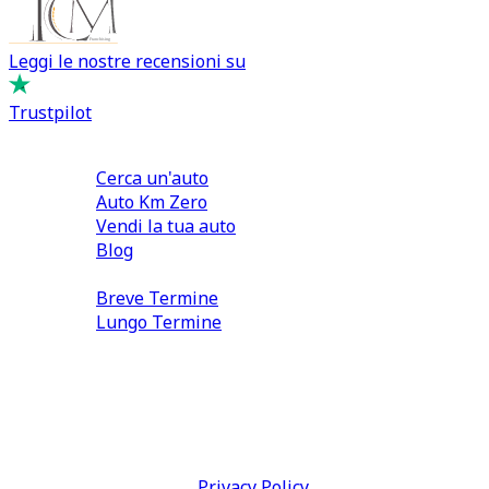
Leggi le nostre recensioni su
Trustpilot
Comprare e Vendere
Cerca un'auto
Auto Km Zero
Vendi la tua auto
Blog
Noleggio
Breve Termine
Lungo Termine
0110566970
direzione@tcmfranchising.it
tcmfranchisingsrl@pec.it
P.IVA: 13073640016
Termini & Condizioni -
Privacy Policy