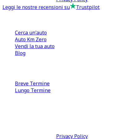
Leggi le nostre recensioni su
Trustpilot
Comprare e Vendere
Cerca un'auto
Auto Km Zero
Vendi la tua auto
Blog
Noleggio
Breve Termine
Lungo Termine
0110566970
direzione@tcmfranchising.it
tcmfranchisingsrl@pec.it
P.IVA: 13073640016
Termini & Condizioni -
Privacy Policy