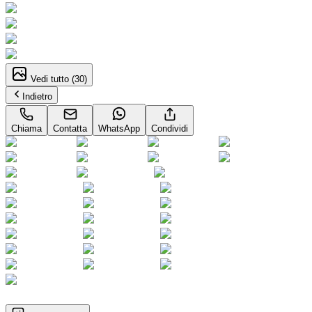
Vedi tutto (
30
)
Indietro
Chiama
Contatta
WhatsApp
Condividi
1
/
30