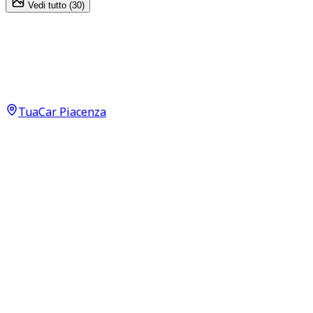
Vedi tutto (
30
)
BMW X1
Business 18 d
12.500
€
TuaCar Piacenza
Annuncio del
15/06/26
con
12
visite
Dettagli del veicolo
165.000
km
novembre 2017
Manuale
110kW (148CV)
Diesel
Proprietari:
2