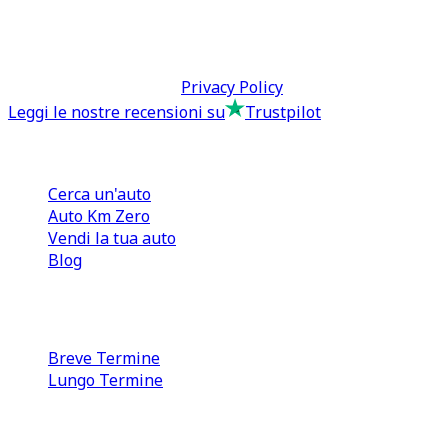
tcmfranchisingsrl@pec.it
P.IVA: 13073640016
Termini & Condizioni -
Privacy Policy
Leggi le nostre recensioni su
Trustpilot
Comprare e Vendere
Cerca un'auto
Auto Km Zero
Vendi la tua auto
Blog
Noleggio
Breve Termine
Lungo Termine
0110566970
direzione@tcmfranchising.it