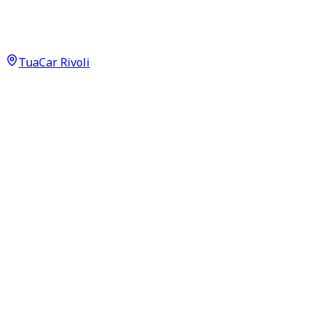
Advantage 16 d
10.950
€
TuaCar Rivoli
Annuncio del
06/05/26
con
87
visite
Dettagli del veicolo
152.000
km
luglio 2017
Manuale
85kW (114CV)
Diesel
Proprietari:
2
Dati di base