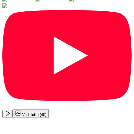
1
/
40
Vedi tutto (
40
)
BMW X1