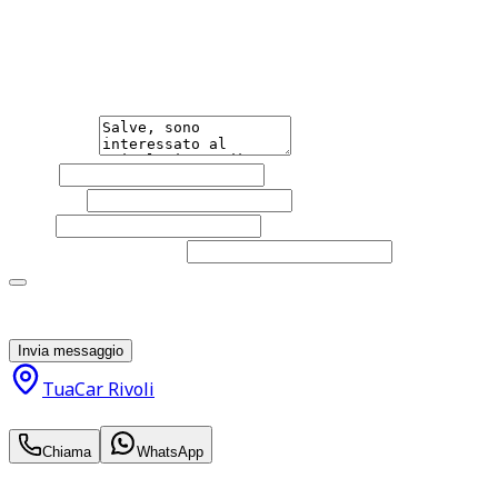
Non esitare a contattarci, saremo lieti di aiutarti
qualsiasi necessità tu abbia, che sia vendere o acquistare
un'auto.
Messaggio
Nome
Cognome
Email
Telefono
(facoltativo)
Acconsento al trattamento dei miei dati personali da
parte di TuaCar. Posso revocare il consenso in qualsiasi
momento con effetto per il futuro.
Invia messaggio
TuaCar Rivoli
10.950
€
Chiama
WhatsApp
Annuncio del
06/05/26
con
87
visite