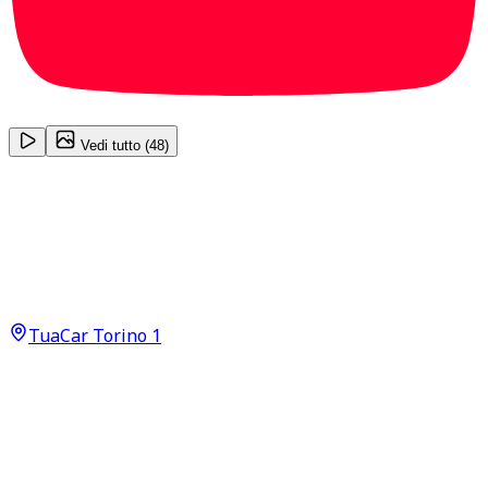
1
/
48
Vedi tutto (
48
)
BMW 4 series
M Sport 420 d MHEV
33.700
€
29.990
€
TuaCar Torino 1
Annuncio del
14/01/26
con
78
visite
Dettagli del veicolo
130.900
km