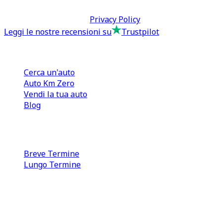
Termini & Condizioni -
Privacy Policy
Leggi le nostre recensioni su
Trustpilot
Comprare e Vendere
Cerca un'auto
Auto Km Zero
Vendi la tua auto
Blog
Noleggio
Breve Termine
Lungo Termine
0110566970
direzione@tcmfranchising.it
tcmfranchisingsrl@pec.it
P.IVA: 13073640016