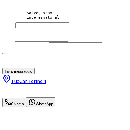
un'auto.
Messaggio
Nome
Cognome
Email
Telefono
(facoltativo)
Acconsento al trattamento dei miei dati personali da
parte di TuaCar. Posso revocare il consenso in qualsiasi
momento con effetto per il futuro.
Invia messaggio
TuaCar Torino 1
33.700
€
29.990
€
Chiama
WhatsApp
Annuncio del
14/01/26
con
78
visite
Hai bisogno di informazioni?