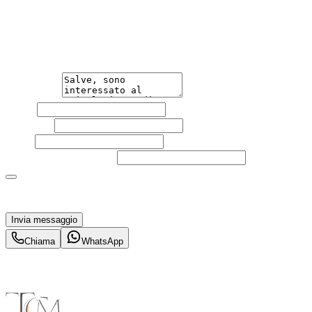
Non esitare a contattarci, saremo lieti di aiutarti
qualsiasi necessità tu abbia, che sia vendere o acquistare
un'auto.
Messaggio
Nome
Cognome
Email
Telefono
(facoltativo)
Acconsento al trattamento dei miei dati personali da
parte di TuaCar. Posso revocare il consenso in qualsiasi
momento con effetto per il futuro.
Invia messaggio
Chiama
WhatsApp