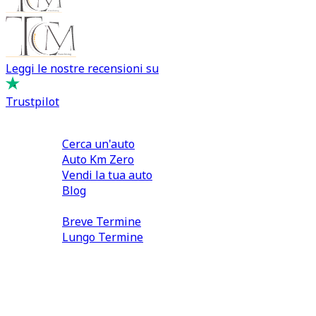
Leggi le nostre recensioni su
Trustpilot
Comprare e Vendere
Cerca un'auto
Auto Km Zero
Vendi la tua auto
Blog
Noleggio
Breve Termine
Lungo Termine
0110566970
direzione@tcmfranchising.it
tcmfranchisingsrl@pec.it
P.IVA: 13073640016