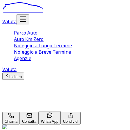
Valuta
Parco Auto
Auto Km Zero
Noleggio a Lungo Termine
Noleggio a Breve Termine
Agenzie
Valuta
Indietro
BMW 4 series
M Sport 420 d MHEV
Chiama
Contatta
WhatsApp
Condividi