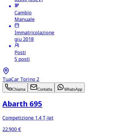
Cambio
Manuale
Immatricolazione
giu 2018
Posti
5 posti
TuaCar Torino 2
Chiama
Contatta
WhatsApp
Abarth 695
Competizione 1.4 T‑Jet
22.900
€