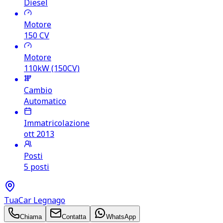
Diesel
Motore
150
CV
Motore
110kW (150CV)
Cambio
Automatico
Immatricolazione
ott 2013
Posti
5 posti
TuaCar Legnago
Chiama
Contatta
WhatsApp