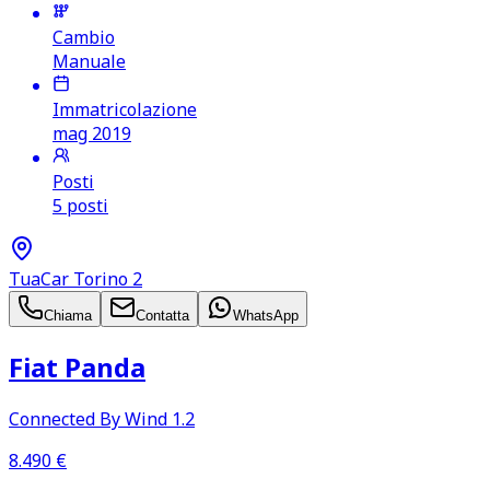
Cambio
Manuale
Immatricolazione
mag 2019
Posti
5 posti
TuaCar Torino 2
Chiama
Contatta
WhatsApp
Fiat Panda
Connected By Wind 1.2
8.490
€