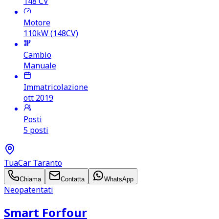
148
CV
Motore
110kW (148CV)
Cambio
Manuale
Immatricolazione
ott 2019
Posti
5 posti
TuaCar Taranto
Chiama
Contatta
WhatsApp
Neopatentati
Smart Forfour