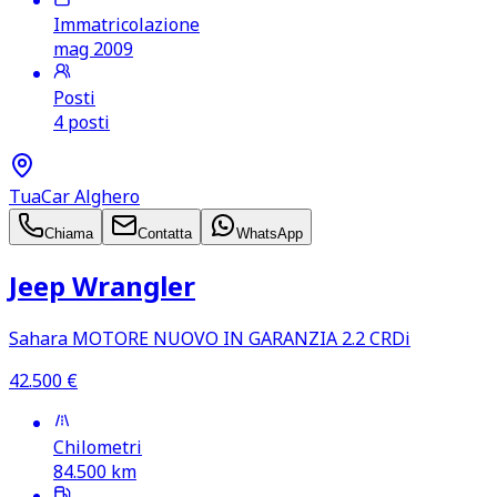
Immatricolazione
mag 2009
Posti
4 posti
TuaCar Alghero
Chiama
Contatta
WhatsApp
Jeep Wrangler
Sahara MOTORE NUOVO IN GARANZIA 2.2 CRDi
42.500
€
Chilometri
84.500
km