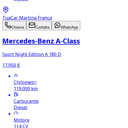
TuaCar Martina Franca
Chiama
Contatta
WhatsApp
Mercedes‑Benz A‑Class
Sport Night Edition A 180 D
17.950
€
Chilometri
119.000
km
Carburante
Diesel
Motore
114
CV