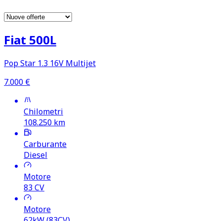
Fiat 500L
Pop Star 1.3 16V Multijet
7.000
€
Chilometri
108.250
km
Carburante
Diesel
Motore
83
CV
Motore
62kW (83CV)