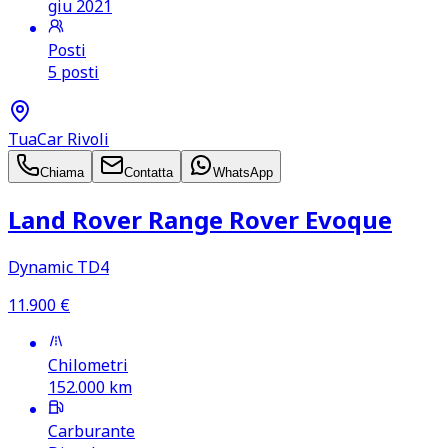
giu 2021
Posti
5 posti
TuaCar Rivoli
Chiama
Contatta
WhatsApp
Land Rover Range Rover Evoque
Dynamic TD4
11.900
€
Chilometri
152.000
km
Carburante