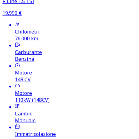
R Line 1.5 TSI
19.950
€
Chilometri
76.000
km
Carburante
Benzina
Motore
148
CV
Motore
110kW (148CV)
Cambio
Manuale
Immatricolazione