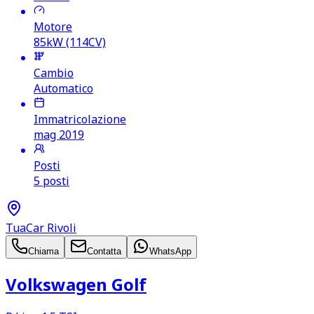
Motore
85kW (114CV)
Cambio
Automatico
Immatricolazione
mag 2019
Posti
5 posti
TuaCar Rivoli
Chiama
Contatta
WhatsApp
Volkswagen Golf