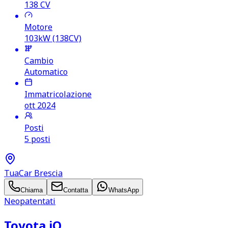
138
CV
Motore
103kW (138CV)
Cambio
Automatico
Immatricolazione
ott 2024
Posti
5 posti
TuaCar Brescia
Chiama
Contatta
WhatsApp
Neopatentati
Toyota iQ