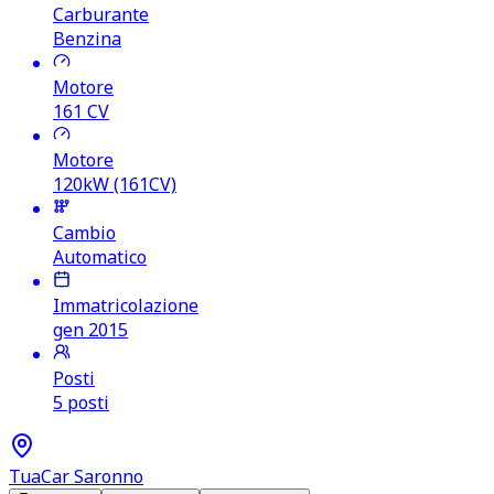
Carburante
Benzina
Motore
161
CV
Motore
120kW (161CV)
Cambio
Automatico
Immatricolazione
gen 2015
Posti
5 posti
TuaCar Saronno