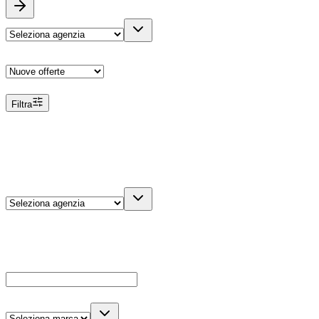
Ordina
Filtra
Filtri
Agenzia
Dettagli veicolo
Cerca
Es: Ford, Giulietta, ecc...
Marca