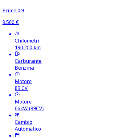
Prime 0.9
9.500
€
Chilometri
190.200
km
Carburante
Benzina
Motore
89
CV
Motore
66kW (89CV)
Cambio
Automatico