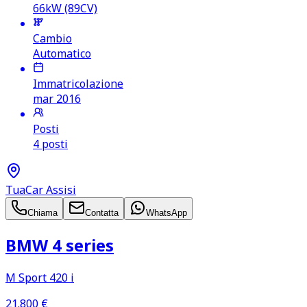
66kW (89CV)
Cambio
Automatico
Immatricolazione
mar 2016
Posti
4 posti
TuaCar Assisi
Chiama
Contatta
WhatsApp
BMW 4 series
M Sport 420 i
21.800
€