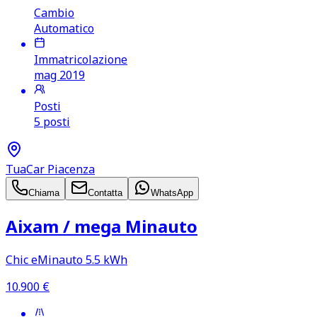
Cambio
Automatico
Immatricolazione
mag 2019
Posti
5 posti
TuaCar Piacenza
Chiama
Contatta
WhatsApp
Aixam /​ mega Minauto
Chic eMinauto 5.5 kWh
10.900
€