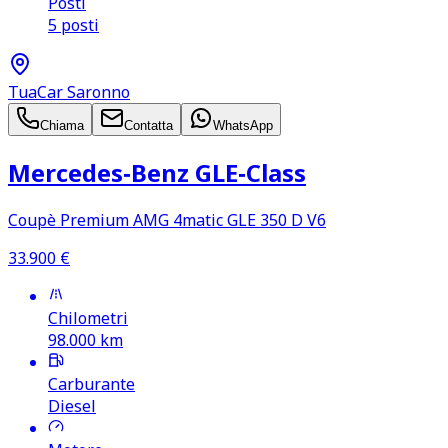
Posti
5 posti
TuaCar Saronno
Chiama
Contatta
WhatsApp
Mercedes‑Benz GLE‑Class
Coupè Premium AMG 4matic GLE 350 D V6
33.900
€
Chilometri
98.000
km
Carburante
Diesel