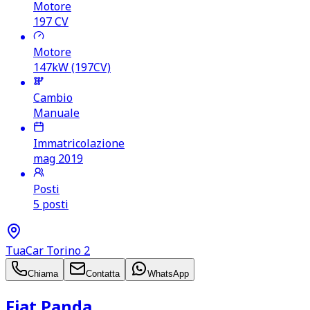
Motore
197
CV
Motore
147kW (197CV)
Cambio
Manuale
Immatricolazione
mag 2019
Posti
5 posti
TuaCar Torino 2
Chiama
Contatta
WhatsApp
Fiat Panda