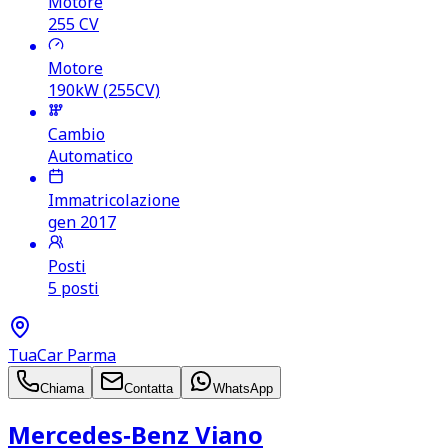
Motore
255
CV
Motore
190kW (255CV)
Cambio
Automatico
Immatricolazione
gen 2017
Posti
5 posti
TuaCar Parma
Chiama
Contatta
WhatsApp
Mercedes‑Benz Viano