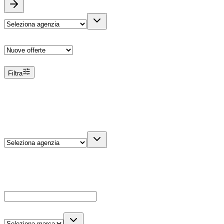
Ordina
Filtra
Filtri
Agenzia
Dettagli veicolo
Cerca
Es: Ford, Giulietta, ecc...
Marca