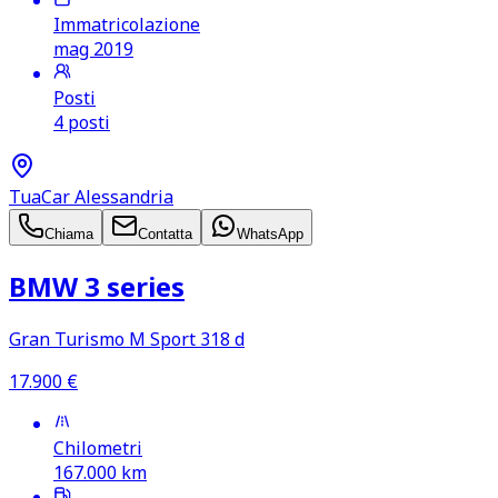
Immatricolazione
mag 2019
Posti
4 posti
TuaCar Alessandria
Chiama
Contatta
WhatsApp
BMW 3 series
Gran Turismo M Sport 318 d
17.900
€
Chilometri
167.000
km