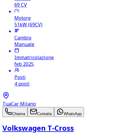
69
CV
Motore
51kW (69CV)
Cambio
Manuale
Immatricolazione
feb 2025
Posti
4 posti
TuaCar Milano
Chiama
Contatta
WhatsApp
Volkswagen T‑Cross