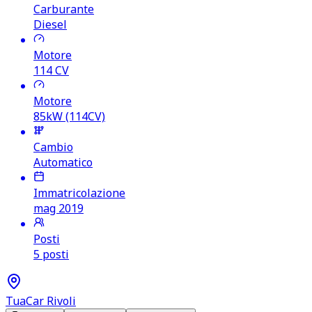
Carburante
Diesel
Motore
114
CV
Motore
85kW (114CV)
Cambio
Automatico
Immatricolazione
mag 2019
Posti
5 posti
TuaCar Rivoli