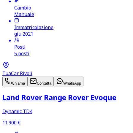
Cambio
Manuale
Immatricolazione
giu 2021
Posti
5 posti
TuaCar Rivoli
Chiama
Contatta
WhatsApp
Land Rover Range Rover Evoque
Dynamic TD4
11.900
€