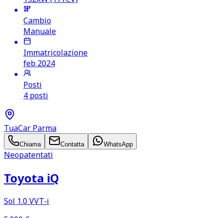
Cambio
Manuale
Immatricolazione
feb 2024
Posti
4 posti
TuaCar Parma
Chiama
Contatta
WhatsApp
Neopatentati
Toyota iQ
Sol 1.0 VVT‑i