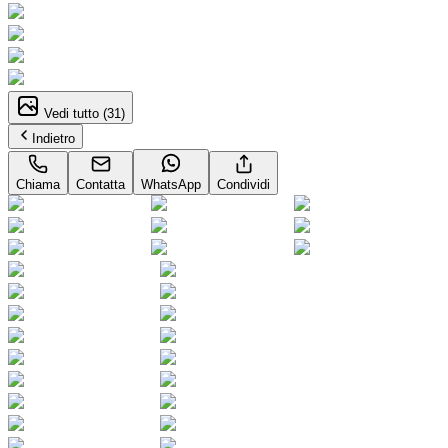
Vedi tutto (
31
)
Indietro
Chiama
Contatta
WhatsApp
Condividi