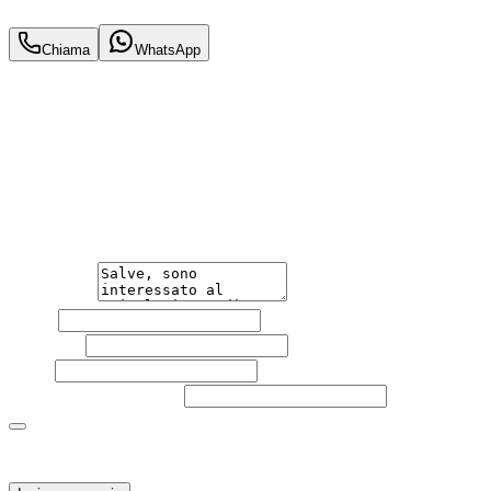
9.990
€
Chiama
WhatsApp
Annuncio del
24/06/26
con
12
visite
Hai bisogno di informazioni?
Non esitare a contattarci, saremo lieti di aiutarti
qualsiasi necessità tu abbia, che sia vendere o acquistare
un'auto.
Messaggio
Nome
Cognome
Email
Telefono
(facoltativo)
Acconsento al trattamento dei miei dati personali da
parte di TuaCar. Posso revocare il consenso in qualsiasi
momento con effetto per il futuro.