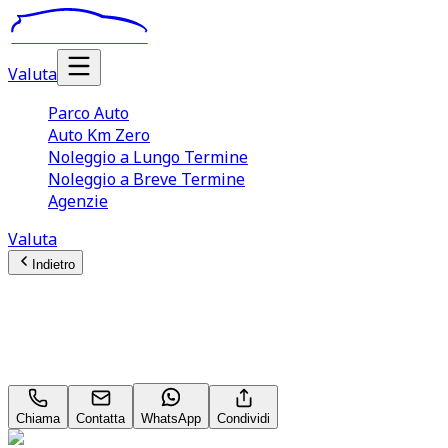
Valuta
Parco Auto
Auto Km Zero
Noleggio a Lungo Termine
Noleggio a Breve Termine
Agenzie
Valuta
Indietro
BMW 2 series
Advantage 218 d
Chiama
Contatta
WhatsApp
Condividi