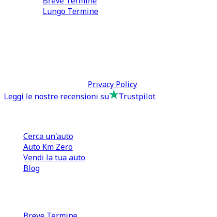
Breve Termine
Lungo Termine
0110566970
direzione@tcmfranchising.it
tcmfranchisingsrl@pec.it
P.IVA: 13073640016
Termini & Condizioni -
Privacy Policy
Leggi le nostre recensioni su
Trustpilot
Comprare e Vendere
Cerca un'auto
Auto Km Zero
Vendi la tua auto
Blog
Noleggio
Breve Termine