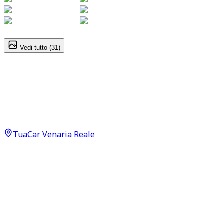
1
/
31
Vedi tutto (
31
)
BMW 2 series
Advantage 218 d
10.900
€
9.990
€
TuaCar Venaria Reale
Annuncio del
24/06/26
con
12
visite
Dettagli del veicolo
167.000
km
maggio 2016