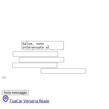
0110648981 Sito Web www.tua-car.it
Hai bisogno di informazioni?
Non esitare a contattarci, saremo lieti di aiutarti
qualsiasi necessità tu abbia, che sia vendere o acquistare
un'auto.
Messaggio
Nome
Cognome
Email
Telefono
(facoltativo)
Acconsento al trattamento dei miei dati personali da
parte di TuaCar. Posso revocare il consenso in qualsiasi
momento con effetto per il futuro.
Invia messaggio
TuaCar Venaria Reale
10.900
€