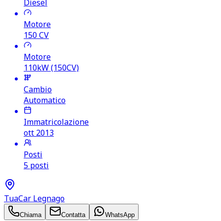
Diesel
Motore
150
CV
Motore
110kW (150CV)
Cambio
Automatico
Immatricolazione
ott 2013
Posti
5 posti
TuaCar Legnago
Chiama
Contatta
WhatsApp