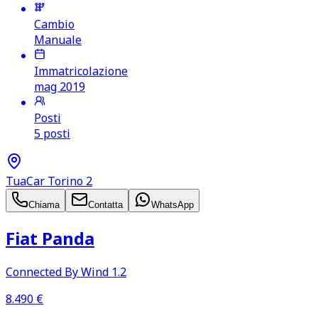
Cambio
Manuale
Immatricolazione
mag 2019
Posti
5 posti
TuaCar Torino 2
Chiama
Contatta
WhatsApp
Fiat Panda
Connected By Wind 1.2
8.490
€