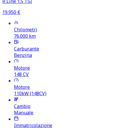
R Line 1.5 TSI
19.950
€
Chilometri
76.000
km
Carburante
Benzina
Motore
148
CV
Motore
110kW (148CV)
Cambio
Manuale
Immatricolazione