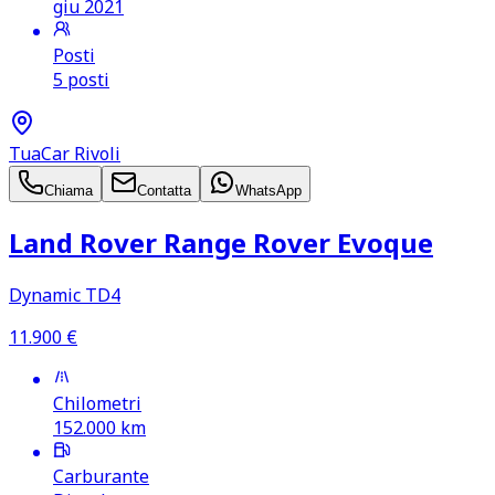
giu 2021
Posti
5 posti
TuaCar Rivoli
Chiama
Contatta
WhatsApp
Land Rover Range Rover Evoque
Dynamic TD4
11.900
€
Chilometri
152.000
km
Carburante