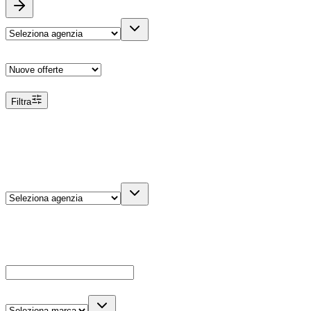
Ordina
Filtra
Filtri
Agenzia
Dettagli veicolo
Cerca
Es: Ford, Giulietta, ecc...
Marca