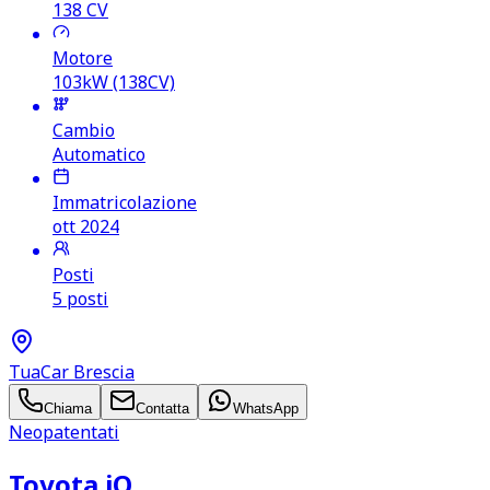
138
CV
Motore
103kW (138CV)
Cambio
Automatico
Immatricolazione
ott 2024
Posti
5 posti
TuaCar Brescia
Chiama
Contatta
WhatsApp
Neopatentati
Toyota iQ