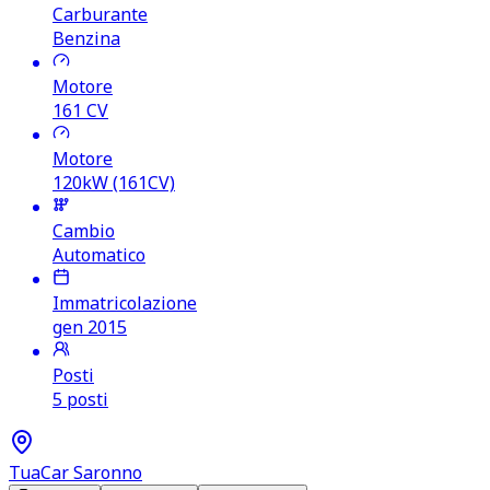
Carburante
Benzina
Motore
161
CV
Motore
120kW (161CV)
Cambio
Automatico
Immatricolazione
gen 2015
Posti
5 posti
TuaCar Saronno