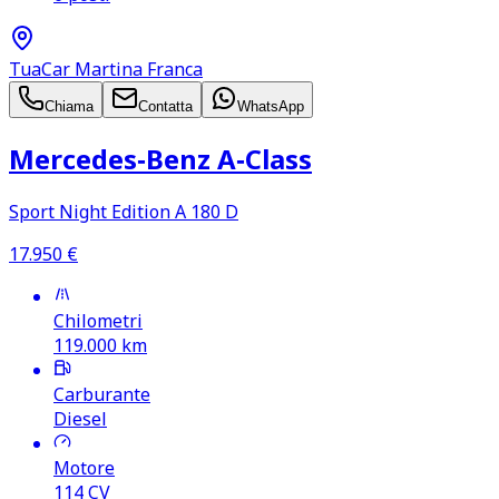
TuaCar Martina Franca
Chiama
Contatta
WhatsApp
Mercedes‑Benz A‑Class
Sport Night Edition A 180 D
17.950
€
Chilometri
119.000
km
Carburante
Diesel
Motore
114
CV