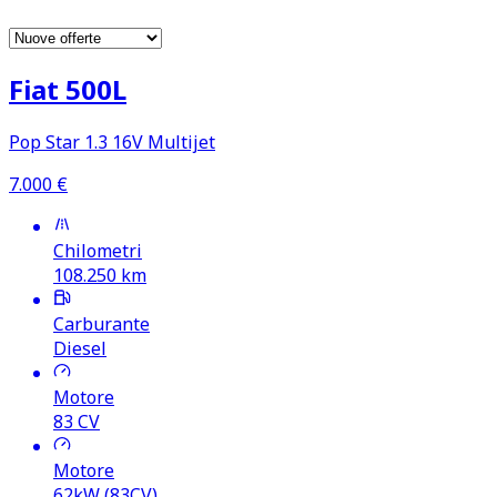
Fiat 500L
Pop Star 1.3 16V Multijet
7.000
€
Chilometri
108.250
km
Carburante
Diesel
Motore
83
CV
Motore
62kW (83CV)