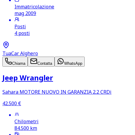
Immatricolazione
mag 2009
Posti
4 posti
TuaCar Alghero
Chiama
Contatta
WhatsApp
Jeep Wrangler
Sahara MOTORE NUOVO IN GARANZIA 2.2 CRDi
42.500
€
Chilometri
84.500
km