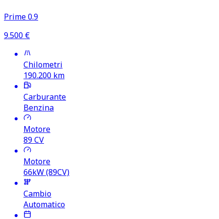
Prime 0.9
9.500
€
Chilometri
190.200
km
Carburante
Benzina
Motore
89
CV
Motore
66kW (89CV)
Cambio
Automatico