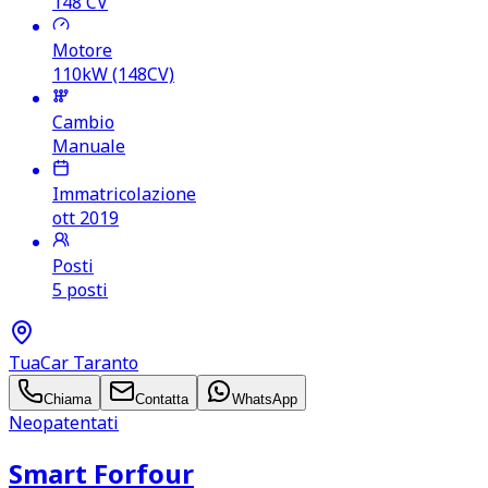
148
CV
Motore
110kW (148CV)
Cambio
Manuale
Immatricolazione
ott 2019
Posti
5 posti
TuaCar Taranto
Chiama
Contatta
WhatsApp
Neopatentati
Smart Forfour