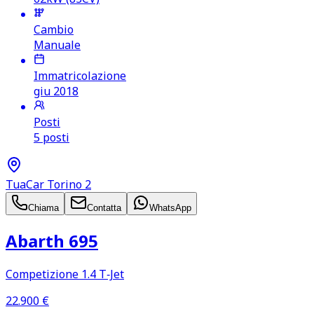
Cambio
Manuale
Immatricolazione
giu 2018
Posti
5 posti
TuaCar Torino 2
Chiama
Contatta
WhatsApp
Abarth 695
Competizione 1.4 T‑Jet
22.900
€