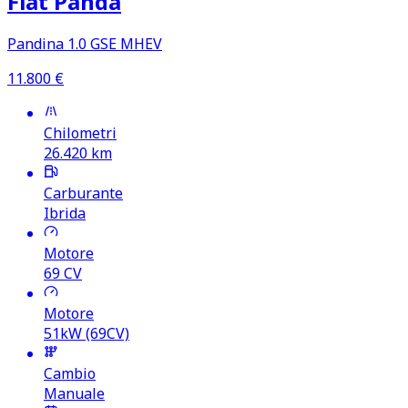
Fiat Panda
Pandina 1.0 GSE MHEV
11.800
€
Chilometri
26.420
km
Carburante
Ibrida
Motore
69
CV
Motore
51kW (69CV)
Cambio
Manuale