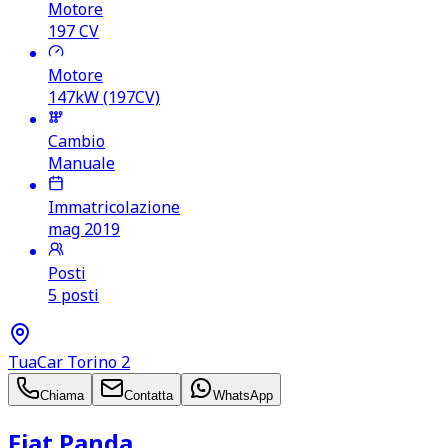
Motore
197
CV
Motore
147kW (197CV)
Cambio
Manuale
Immatricolazione
mag 2019
Posti
5 posti
TuaCar Torino 2
Chiama
Contatta
WhatsApp
Fiat Panda