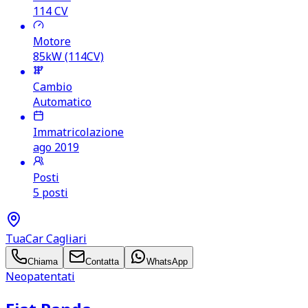
114
CV
Motore
85kW (114CV)
Cambio
Automatico
Immatricolazione
ago 2019
Posti
5 posti
TuaCar Cagliari
Chiama
Contatta
WhatsApp
Neopatentati