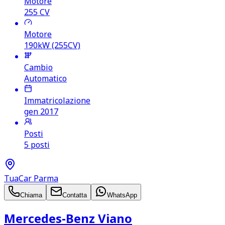
Motore
255
CV
Motore
190kW (255CV)
Cambio
Automatico
Immatricolazione
gen 2017
Posti
5 posti
TuaCar Parma
Chiama
Contatta
WhatsApp
Mercedes‑Benz Viano