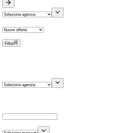
Ordina
Filtra
Filtri
Agenzia
Dettagli veicolo
Cerca
Es: Ford, Giulietta, ecc...
Marca