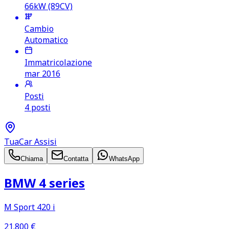
66kW (89CV)
Cambio
Automatico
Immatricolazione
mar 2016
Posti
4 posti
TuaCar Assisi
Chiama
Contatta
WhatsApp
BMW 4 series
M Sport 420 i
21.800
€