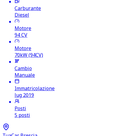
Carburante
Diesel
Motore
94
CV
Motore
70kW (94CV)
Cambio
Manuale
Immatricolazione
lug 2019
Posti
5 posti
TuaCar Brescia