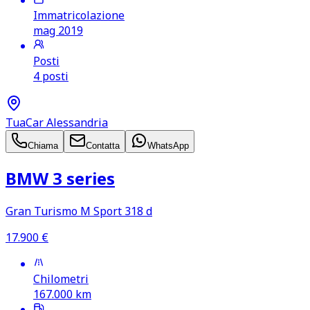
Immatricolazione
mag 2019
Posti
4 posti
TuaCar Alessandria
Chiama
Contatta
WhatsApp
BMW 3 series
Gran Turismo M Sport 318 d
17.900
€
Chilometri
167.000
km