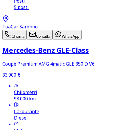
Posti
5 posti
TuaCar Saronno
Chiama
Contatta
WhatsApp
Mercedes‑Benz GLE‑Class
Coupè Premium AMG 4matic GLE 350 D V6
33.900
€
Chilometri
98.000
km
Carburante
Diesel