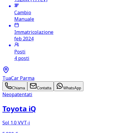
Cambio
Manuale
Immatricolazione
feb 2024
Posti
4 posti
TuaCar Parma
Chiama
Contatta
WhatsApp
Neopatentati
Toyota iQ
Sol 1.0 VVT‑i