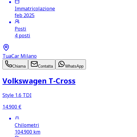
Immatricolazione
feb 2025
Posti
4 posti
TuaCar Milano
Chiama
Contatta
WhatsApp
Volkswagen T‑Cross
Style 1.6 TDI
14.900
€
Chilometri
104.900
km