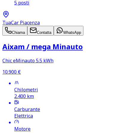
5 posti
TuaCar Piacenza
Chiama
Contatta
WhatsApp
Aixam /​ mega Minauto
Chic eMinauto 5.5 kWh
10.900
€
Chilometri
2.400
km
Carburante
Elettrica
Motore