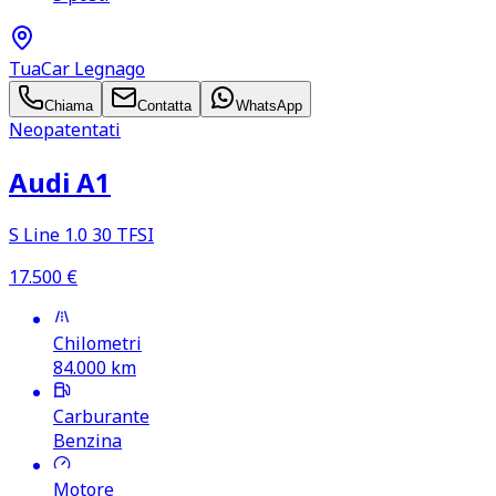
TuaCar Legnago
Chiama
Contatta
WhatsApp
Neopatentati
Audi A1
S Line 1.0 30 TFSI
17.500
€
Chilometri
84.000
km
Carburante
Benzina
Motore