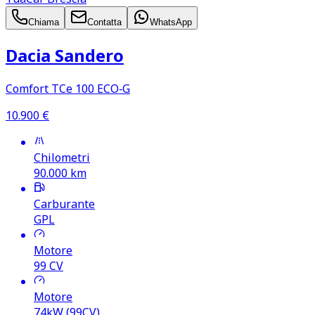
Chiama
Contatta
WhatsApp
Dacia Sandero
Comfort TCe 100 ECO‑G
10.900
€
Chilometri
90.000
km
Carburante
GPL
Motore
99
CV
Motore
74kW (99CV)