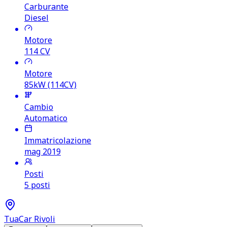
Carburante
Diesel
Motore
114
CV
Motore
85kW (114CV)
Cambio
Automatico
Immatricolazione
mag 2019
Posti
5 posti
TuaCar Rivoli