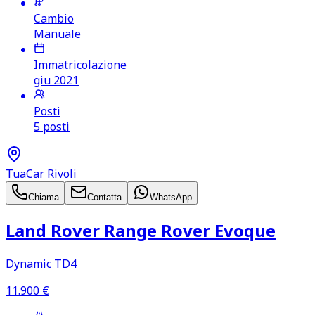
Cambio
Manuale
Immatricolazione
giu 2021
Posti
5 posti
TuaCar Rivoli
Chiama
Contatta
WhatsApp
Land Rover Range Rover Evoque
Dynamic TD4
11.900
€