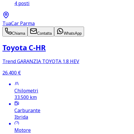
4 posti
TuaCar Parma
Chiama
Contatta
WhatsApp
Toyota C‑HR
Trend GARANZIA TOYOTA 1.8 HEV
26.400
€
Chilometri
33.500
km
Carburante
Ibrida
Motore