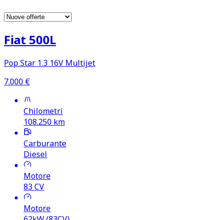
Fiat 500L
Pop Star 1.3 16V Multijet
7.000
€
Chilometri
108.250
km
Carburante
Diesel
Motore
83
CV
Motore
62kW (83CV)