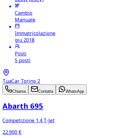
Cambio
Manuale
Immatricolazione
giu 2018
Posti
5 posti
TuaCar Torino 2
Chiama
Contatta
WhatsApp
Abarth 695
Competizione 1.4 T‑Jet
22.900
€