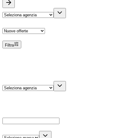
Ordina
Filtra
Filtri
Agenzia
Dettagli veicolo
Cerca
Es: Ford, Giulietta, ecc...
Marca