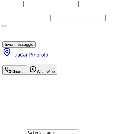
Cognome
Email
Telefono
(facoltativo)
Acconsento al trattamento dei miei dati personali da
parte di TuaCar. Posso revocare il consenso in qualsiasi
momento con effetto per il futuro.
Invia messaggio
TuaCar Pinerolo
18.200
€
Chiama
WhatsApp
Annuncio del
18/06/26
con
46
visite
Hai bisogno di informazioni?
Non esitare a contattarci, saremo lieti di aiutarti
qualsiasi necessità tu abbia, che sia vendere o acquistare
un'auto.