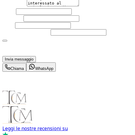
Messaggio
Nome
Cognome
Email
Telefono
(facoltativo)
Acconsento al trattamento dei miei dati personali da
parte di TuaCar. Posso revocare il consenso in qualsiasi
momento con effetto per il futuro.
Invia messaggio
Chiama
WhatsApp
Leggi le nostre recensioni su