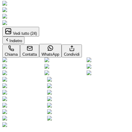
Vedi tutto (
24
)
Indietro
Chiama
Contatta
WhatsApp
Condividi
1
/
24