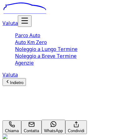
Valuta
Parco Auto
Auto Km Zero
Noleggio a Lungo Termine
Noleggio a Breve Termine
Agenzie
Valuta
Indietro
BMW 1 series
M Sport 118 d
Chiama
Contatta
WhatsApp
Condividi