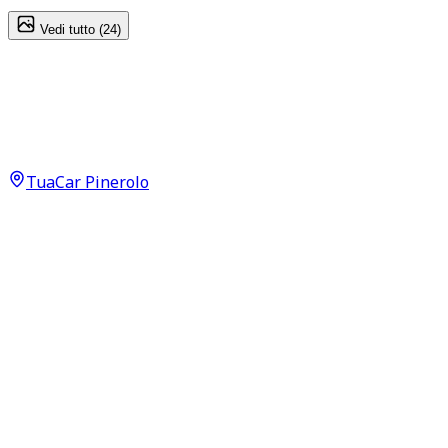
Vedi tutto (
24
)
BMW 1 series
M Sport 118 d
18.200
€
TuaCar Pinerolo
Annuncio del
18/06/26
con
46
visite
Dettagli del veicolo
132.000
km
aprile 2019
Automatico
110kW (148CV)
Diesel