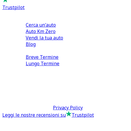
Trustpilot
Comprare e Vendere
Cerca un'auto
Auto Km Zero
Vendi la tua auto
Blog
Noleggio
Breve Termine
Lungo Termine
0110566970
direzione@tcmfranchising.it
tcmfranchisingsrl@pec.it
P.IVA: 13073640016
Termini & Condizioni -
Privacy Policy
Leggi le nostre recensioni su
Trustpilot
Comprare e Vendere