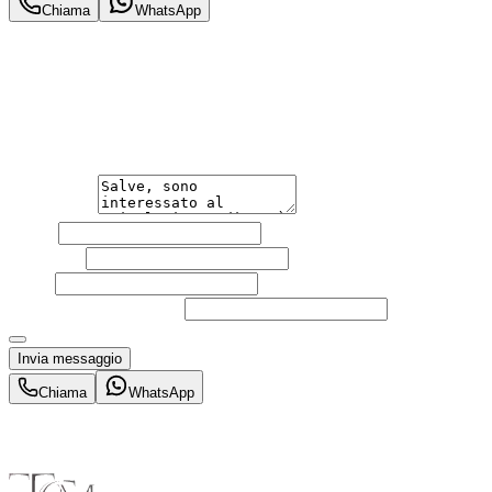
Chiama
WhatsApp
Annuncio del
02/05/26
con
72
visite
Hai bisogno di informazioni?
Non esitare a contattarci, saremo lieti di aiutarti qualsias
Messaggio
Nome
Cognome
Email
Telefono
(facoltativo)
Acconsento al trattamento dei miei dati personali da part
Invia messaggio
Chiama
WhatsApp