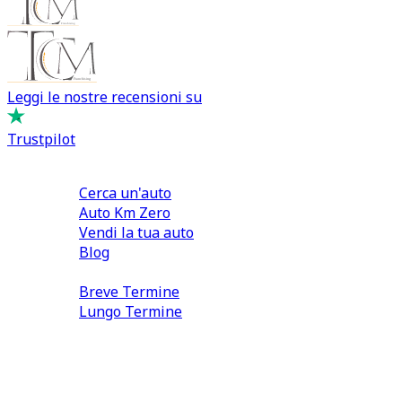
Leggi le nostre recensioni su
Trustpilot
Comprare e Vendere
Cerca un'auto
Auto Km Zero
Vendi la tua auto
Blog
Noleggio
Breve Termine
Lungo Termine
0110566970
direzione@tcmfranchising.it
tcmfranchisingsrl@pec.it