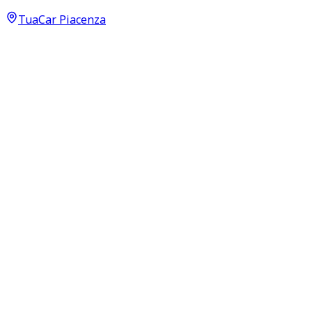
29.000
€
TuaCar Piacenza
Annuncio del
02/05/26
con
72
visite
Dettagli del veicolo
75.000
km
aprile 2021
Automatico
225kW (302CV)
Benzina
Proprietari:
2
Dati di base
Carrozzeria