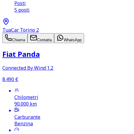
Posti
5 posti
TuaCar Torino 2
Chiama
Contatta
WhatsApp
Fiat Panda
Connected By Wind 1.2
8.490
€
Chilometri
90.000
km
Carburante
Benzina