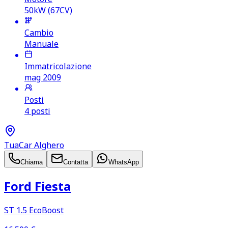
50kW (67CV)
Cambio
Manuale
Immatricolazione
mag 2009
Posti
4 posti
TuaCar Alghero
Chiama
Contatta
WhatsApp
Ford Fiesta
ST 1.5 EcoBoost