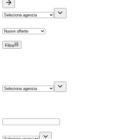
Ordina
Filtra
Filtri
Agenzia
Dettagli veicolo
Cerca
Es: Ford, Giulietta, ecc...
Marca