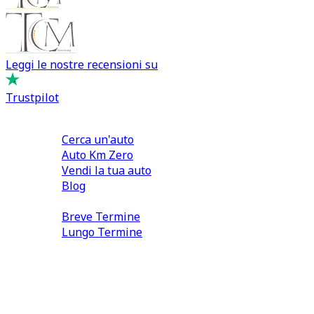
Leggi le nostre recensioni su
Trustpilot
Comprare e Vendere
Cerca un'auto
Auto Km Zero
Vendi la tua auto
Blog
Noleggio
Breve Termine
Lungo Termine
0110566970
direzione@tcmfranchising.it
tcmfranchisingsrl@pec.it
P.IVA: 13073640016