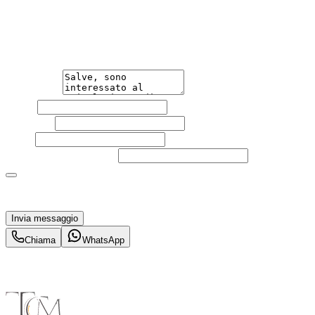
Non esitare a contattarci, saremo lieti di aiutarti
qualsiasi necessità tu abbia, che sia vendere o acquistare
un'auto.
Messaggio
Nome
Cognome
Email
Telefono
(facoltativo)
Acconsento al trattamento dei miei dati personali da
parte di TuaCar. Posso revocare il consenso in qualsiasi
momento con effetto per il futuro.
Invia messaggio
Chiama
WhatsApp