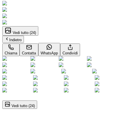
Vedi tutto (
24
)
Indietro
Chiama
Contatta
WhatsApp
Condividi
1
/
24
Vedi tutto (
24
)
Audi Q3