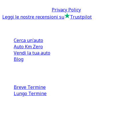
Termini & Condizioni -
Privacy Policy
Leggi le nostre recensioni su
Trustpilot
Comprare e Vendere
Cerca un'auto
Auto Km Zero
Vendi la tua auto
Blog
Noleggio
Breve Termine
Lungo Termine
0110566970
direzione@tcmfranchising.it
tcmfranchisingsrl@pec.it
P.IVA: 13073640016