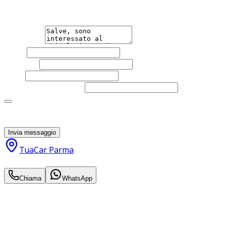
qualsiasi necessità tu abbia, che sia vendere o acquistare
un'auto.
Messaggio
Nome
Cognome
Email
Telefono
(facoltativo)
Acconsento al trattamento dei miei dati personali da
parte di TuaCar. Posso revocare il consenso in qualsiasi
momento con effetto per il futuro.
Invia messaggio
TuaCar Parma
28.200
€
Chiama
WhatsApp
Annuncio del
24/04/26
con
39
visite
Hai bisogno di informazioni?