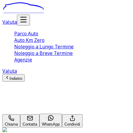
Valuta
Parco Auto
Auto Km Zero
Noleggio a Lungo Termine
Noleggio a Breve Termine
Agenzie
Valuta
Indietro
Audi Q3
S Line Edition 2.0 40 TDI
Chiama
Contatta
WhatsApp
Condividi