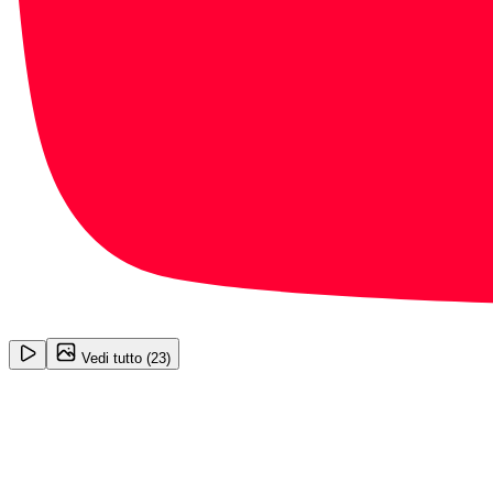
1
/
23
Vedi tutto (
23
)
Audi Q3
Business Plus 1.5 35 TFSI MHEV