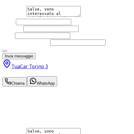
Messaggio
Nome
Cognome
Email
Telefono
(facoltativo)
Acconsento al trattamento dei miei dati personali da part
Invia messaggio
TuaCar Torino 3
26.500
€
Chiama
WhatsApp
Annuncio del
07/07/26
con
24
visite
Hai bisogno di informazioni?
Non esitare a contattarci, saremo lieti di aiutarti qualsias