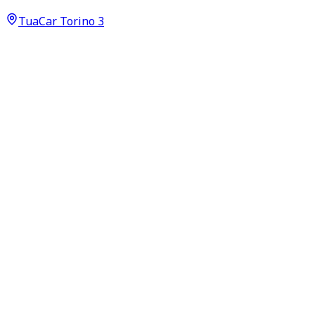
26.500
€
TuaCar Torino 3
Annuncio del
07/07/26
con
24
visite
Dettagli del veicolo
92.000
km
agosto 2022
Automatico
110kW (148CV)
Benzina
Proprietari:
1
Dati di base
Carrozzeria