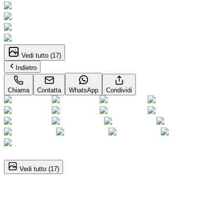
Vedi tutto (
17
)
Indietro
Chiama
Contatta
WhatsApp
Condividi
1
/
17
Vedi tutto (
17
)
Audi Q3