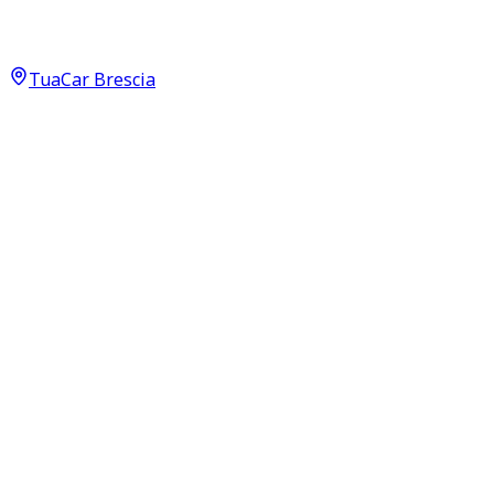
Business Plus 1.4 45 TFSI e PHEV
26.900
€
24.900
€
TuaCar Brescia
Annuncio del
03/06/26
con
38
visite
Dettagli del veicolo
70.000
km
maggio 2021
Automatico
110kW (150CV)
Ibrida
Proprietari:
2
Dati di base