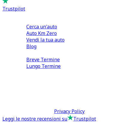
Trustpilot
Comprare e Vendere
Cerca un'auto
Auto Km Zero
Vendi la tua auto
Blog
Noleggio
Breve Termine
Lungo Termine
0110566970
direzione@tcmfranchising.it
tcmfranchisingsrl@pec.it
P.IVA: 13073640016
Termini & Condizioni -
Privacy Policy
Leggi le nostre recensioni su
Trustpilot
Comprare e Vendere