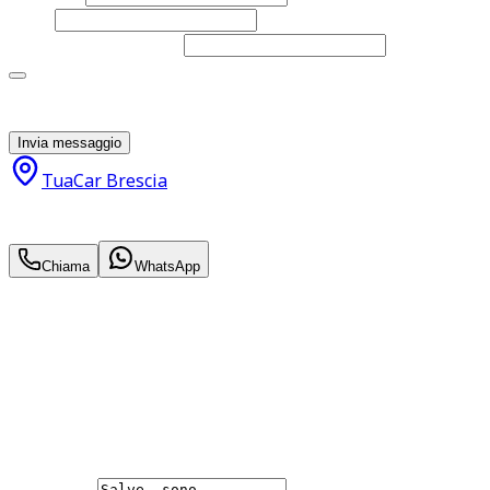
Email
Telefono
(facoltativo)
Acconsento al trattamento dei miei dati personali da
parte di TuaCar. Posso revocare il consenso in qualsiasi
momento con effetto per il futuro.
Invia messaggio
TuaCar Brescia
26.900
€
24.900
€
Chiama
WhatsApp
Annuncio del
03/06/26
con
38
visite
Hai bisogno di informazioni?
Non esitare a contattarci, saremo lieti di aiutarti
qualsiasi necessità tu abbia, che sia vendere o acquistare
un'auto.