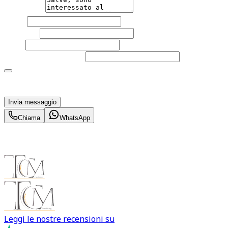
Messaggio
Nome
Cognome
Email
Telefono
(facoltativo)
Acconsento al trattamento dei miei dati personali da
parte di TuaCar. Posso revocare il consenso in qualsiasi
momento con effetto per il futuro.
Invia messaggio
Chiama
WhatsApp
Leggi le nostre recensioni su