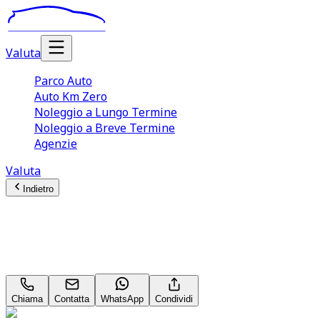
Valuta
Parco Auto
Auto Km Zero
Noleggio a Lungo Termine
Noleggio a Breve Termine
Agenzie
Valuta
Indietro
Audi Q3
Business Plus 1.4 45 TFSI e PHEV
Chiama
Contatta
WhatsApp
Condividi