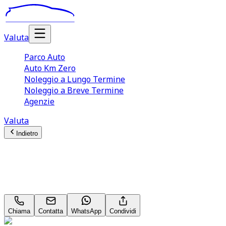
Valuta
Parco Auto
Auto Km Zero
Noleggio a Lungo Termine
Noleggio a Breve Termine
Agenzie
Valuta
Indietro
Audi A6
Business Plus Edition 2.0 TDI ultra
Chiama
Contatta
WhatsApp
Condividi