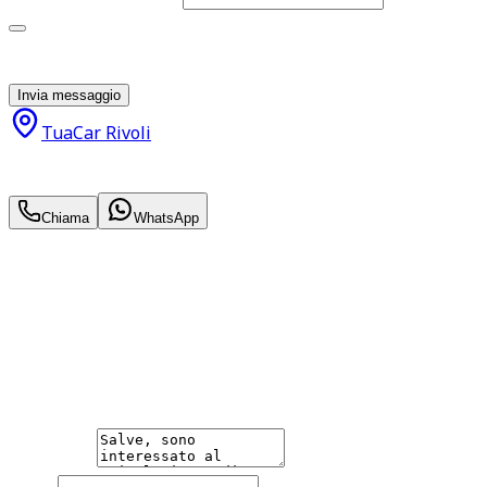
Acconsento al trattamento dei miei dati personali da
parte di TuaCar. Posso revocare il consenso in qualsiasi
momento con effetto per il futuro.
Invia messaggio
TuaCar Rivoli
15.950
€
13.950
€
Chiama
WhatsApp
Annuncio del
16/04/26
con
164
visite
Hai bisogno di informazioni?
Non esitare a contattarci, saremo lieti di aiutarti
qualsiasi necessità tu abbia, che sia vendere o acquistare
un'auto.
Messaggio
Nome