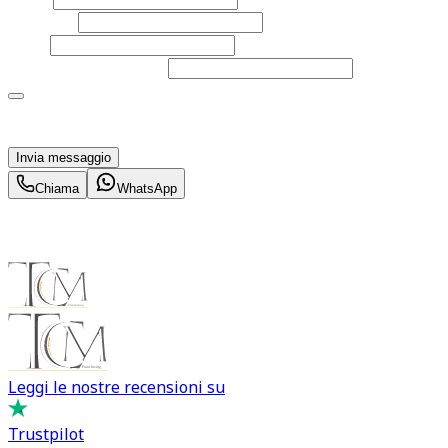
Cognome
Email
Telefono
(facoltativo)
Acconsento al trattamento dei miei dati personali da
parte di TuaCar. Posso revocare il consenso in qualsiasi
momento con effetto per il futuro.
Invia messaggio
Chiama
WhatsApp
Leggi le nostre recensioni su
Trustpilot