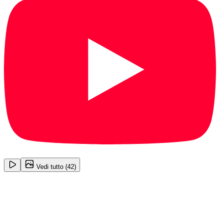
1
/
42
Vedi tutto (
42
)
Audi A6
Business Plus Edition 2.0 TDI ultra