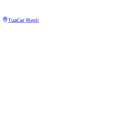
15.950
€
13.950
€
TuaCar Rivoli
Annuncio del
16/04/26
con
164
visite
Dettagli del veicolo
202.000
km
febbraio 2017
Automatico
140kW (188CV)
Diesel
Proprietari:
2
Dati di base