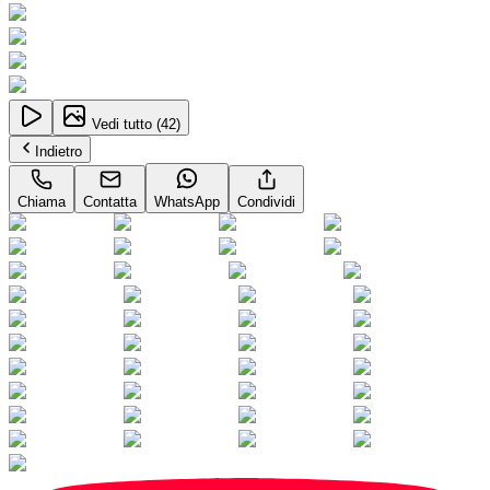
Vedi tutto (
42
)
Indietro
Chiama
Contatta
WhatsApp
Condividi