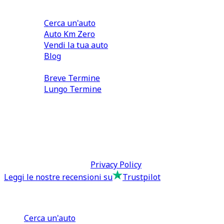
Comprare e Vendere
Cerca un'auto
Auto Km Zero
Vendi la tua auto
Blog
Noleggio
Breve Termine
Lungo Termine
0110566970
direzione@tcmfranchising.it
tcmfranchisingsrl@pec.it
P.IVA: 13073640016
Termini & Condizioni -
Privacy Policy
Leggi le nostre recensioni su
Trustpilot
Comprare e Vendere
Cerca un'auto