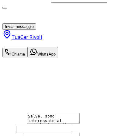
Acconsento al trattamento dei miei dati personali da
parte di TuaCar. Posso revocare il consenso in qualsiasi
momento con effetto per il futuro.
Invia messaggio
TuaCar Rivoli
26.950
€
Chiama
WhatsApp
Annuncio del
27/05/26
con
37
visite
Hai bisogno di informazioni?
Non esitare a contattarci, saremo lieti di aiutarti
qualsiasi necessità tu abbia, che sia vendere o acquistare
un'auto.
Messaggio
Nome
Cognome