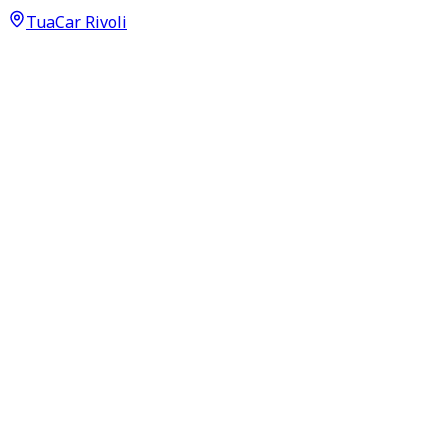
TuaCar Rivoli
Annuncio del
27/05/26
con
37
visite
Dettagli del veicolo
105.000
km
novembre 2019
Automatico
210kW (282CV)
Diesel
Proprietari:
2
Dati di base
Carrozzeria