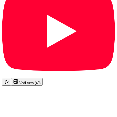
1
/
40
Vedi tutto (
40
)
Audi A5
S Line 3.0 50 TDI
26.950
€