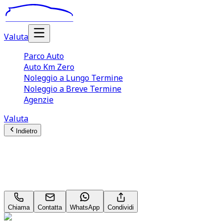
Valuta
Parco Auto
Auto Km Zero
Noleggio a Lungo Termine
Noleggio a Breve Termine
Agenzie
Valuta
Indietro
Audi A5
S Line 3.0 50 TDI
Chiama
Contatta
WhatsApp
Condividi