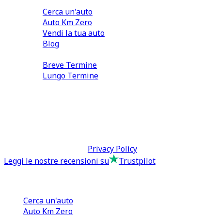
Comprare e Vendere
Cerca un'auto
Auto Km Zero
Vendi la tua auto
Blog
Noleggio
Breve Termine
Lungo Termine
0110566970
direzione@tcmfranchising.it
tcmfranchisingsrl@pec.it
P.IVA: 13073640016
Termini & Condizioni -
Privacy Policy
Leggi le nostre recensioni su
Trustpilot
Comprare e Vendere
Cerca un'auto
Auto Km Zero