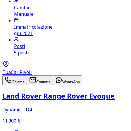
Cambio
Manuale
Immatricolazione
giu 2021
Posti
5 posti
TuaCar Rivoli
Chiama
Contatta
WhatsApp
Land Rover Range Rover Evoque
Dynamic TD4
11.900
€