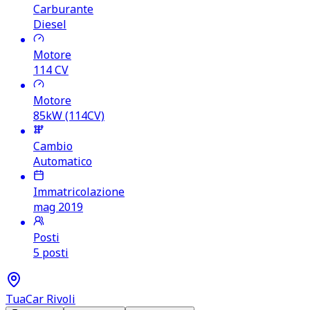
Carburante
Diesel
Motore
114
CV
Motore
85kW (114CV)
Cambio
Automatico
Immatricolazione
mag 2019
Posti
5 posti
TuaCar Rivoli