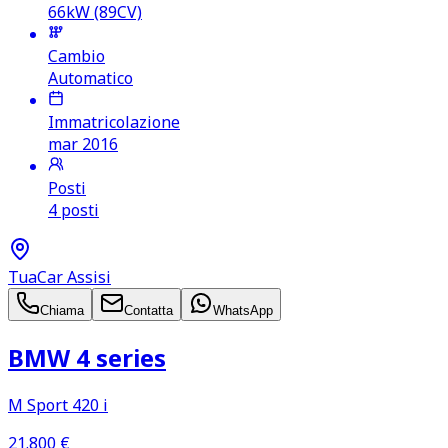
66kW (89CV)
Cambio
Automatico
Immatricolazione
mar 2016
Posti
4 posti
TuaCar Assisi
Chiama
Contatta
WhatsApp
BMW 4 series
M Sport 420 i
21.800
€