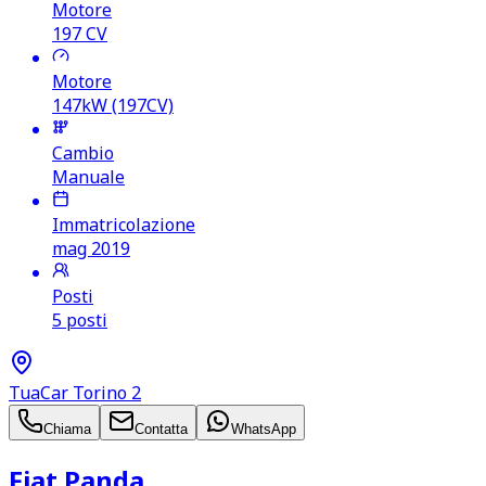
Motore
197
CV
Motore
147kW (197CV)
Cambio
Manuale
Immatricolazione
mag 2019
Posti
5 posti
TuaCar Torino 2
Chiama
Contatta
WhatsApp
Fiat Panda