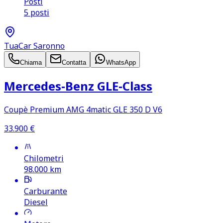
Posti
5 posti
TuaCar Saronno
Chiama
Contatta
WhatsApp
Mercedes‑Benz GLE‑Class
Coupè Premium AMG 4matic GLE 350 D V6
33.900
€
Chilometri
98.000
km
Carburante
Diesel