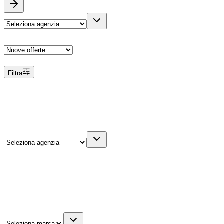
Ordina
Filtra
Filtri
Agenzia
Dettagli veicolo
Cerca
Es: Ford, Giulietta, ecc...
Marca