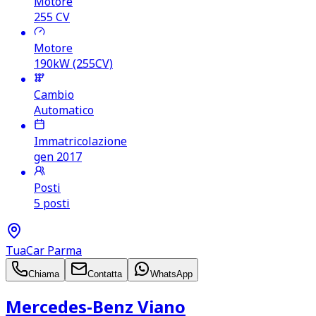
Motore
255
CV
Motore
190kW (255CV)
Cambio
Automatico
Immatricolazione
gen 2017
Posti
5 posti
TuaCar Parma
Chiama
Contatta
WhatsApp
Mercedes‑Benz Viano