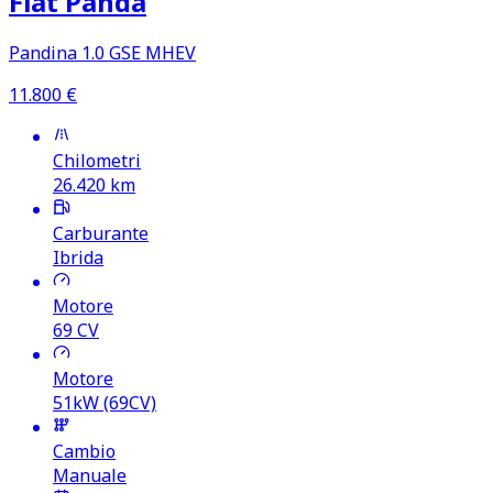
Fiat Panda
Pandina 1.0 GSE MHEV
11.800
€
Chilometri
26.420
km
Carburante
Ibrida
Motore
69
CV
Motore
51kW (69CV)
Cambio
Manuale