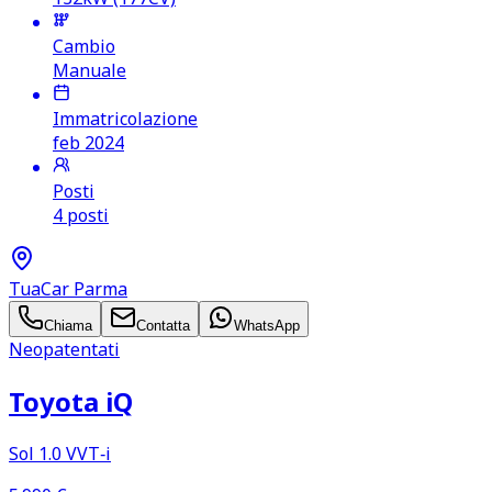
Cambio
Manuale
Immatricolazione
feb 2024
Posti
4 posti
TuaCar Parma
Chiama
Contatta
WhatsApp
Neopatentati
Toyota iQ
Sol 1.0 VVT‑i