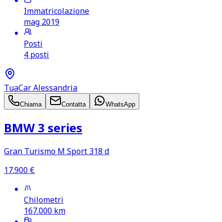
Immatricolazione
mag 2019
Posti
4 posti
TuaCar Alessandria
Chiama
Contatta
WhatsApp
BMW 3 series
Gran Turismo M Sport 318 d
17.900
€
Chilometri
167.000
km