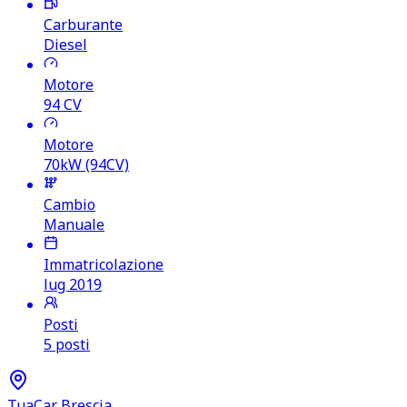
Carburante
Diesel
Motore
94
CV
Motore
70kW (94CV)
Cambio
Manuale
Immatricolazione
lug 2019
Posti
5 posti
TuaCar Brescia