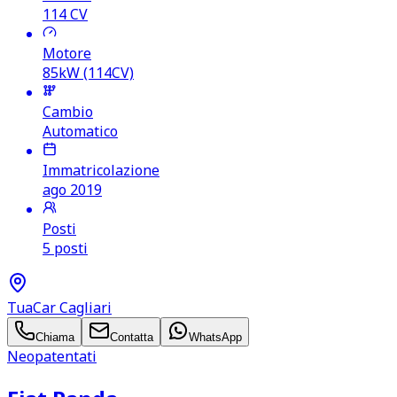
114
CV
Motore
85kW (114CV)
Cambio
Automatico
Immatricolazione
ago 2019
Posti
5 posti
TuaCar Cagliari
Chiama
Contatta
WhatsApp
Neopatentati