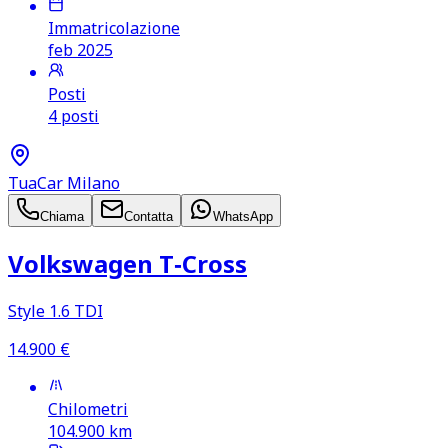
Immatricolazione
feb 2025
Posti
4 posti
TuaCar Milano
Chiama
Contatta
WhatsApp
Volkswagen T‑Cross
Style 1.6 TDI
14.900
€
Chilometri
104.900
km