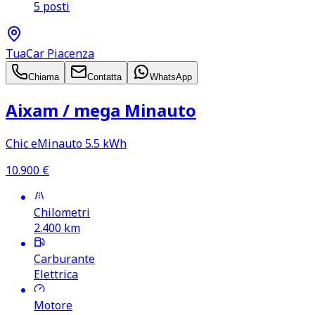
5 posti
TuaCar Piacenza
Chiama
Contatta
WhatsApp
Aixam /​ mega Minauto
Chic eMinauto 5.5 kWh
10.900
€
Chilometri
2.400
km
Carburante
Elettrica
Motore