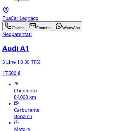
TuaCar Legnago
Chiama
Contatta
WhatsApp
Neopatentati
Audi A1
S Line 1.0 30 TFSI
17.500
€
Chilometri
84.000
km
Carburante
Benzina
Motore