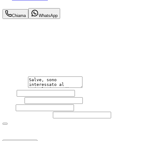
17.400
€
Chiama
WhatsApp
Annuncio del
14/04/26
con
31
visite
Hai bisogno di informazioni?
Non esitare a contattarci, saremo lieti di aiutarti
qualsiasi necessità tu abbia, che sia vendere o acquistare
un'auto.
Messaggio
Nome
Cognome
Email
Telefono
(facoltativo)
Acconsento al trattamento dei miei dati personali da
parte di TuaCar. Posso revocare il consenso in qualsiasi
momento con effetto per il futuro.