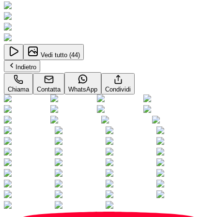
Vedi tutto (
44
)
Indietro
Chiama
Contatta
WhatsApp
Condividi