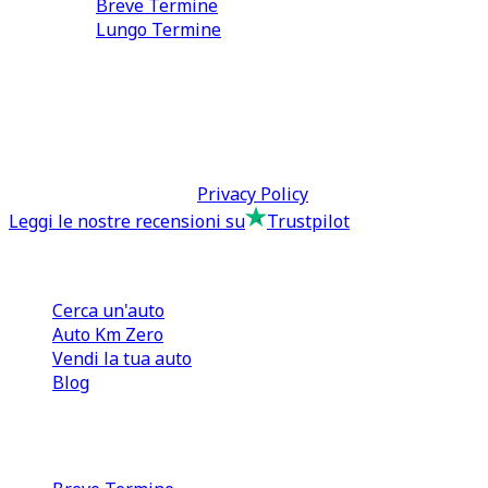
Breve Termine
Lungo Termine
0110566970
direzione@tcmfranchising.it
tcmfranchisingsrl@pec.it
P.IVA: 13073640016
Termini & Condizioni -
Privacy Policy
Leggi le nostre recensioni su
Trustpilot
Comprare e Vendere
Cerca un'auto
Auto Km Zero
Vendi la tua auto
Blog
Noleggio