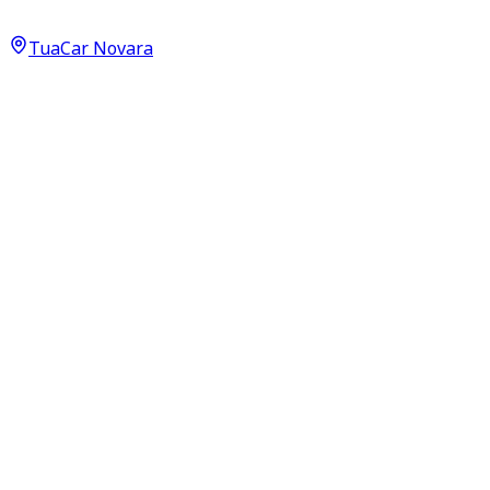
17.400
€
TuaCar Novara
Annuncio del
14/04/26
con
31
visite
Dettagli del veicolo
74.000
km
aprile 2019
Manuale
85kW (114CV)
Diesel
Proprietari:
2
Dati di base