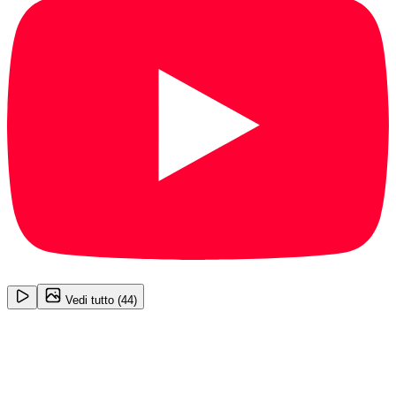
1
/
44
Vedi tutto (
44
)
Audi A3
Business 1.6 30 TDI