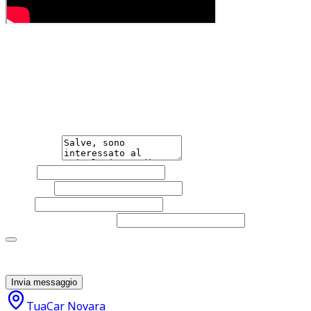
Hai bisogno di informazioni?
Non esitare a contattarci, saremo lieti di aiutarti
qualsiasi necessità tu abbia, che sia vendere o acquistare
un'auto.
Messaggio
Nome
Cognome
Email
Telefono
(facoltativo)
Acconsento al trattamento dei miei dati personali da
parte di TuaCar. Posso revocare il consenso in qualsiasi
momento con effetto per il futuro.
Invia messaggio
TuaCar Novara