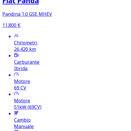
Fiat Panda
Pandina 1.0 GSE MHEV
11.800
€
Chilometri
26.420
km
Carburante
Ibrida
Motore
69
CV
Motore
51kW (69CV)
Cambio
Manuale