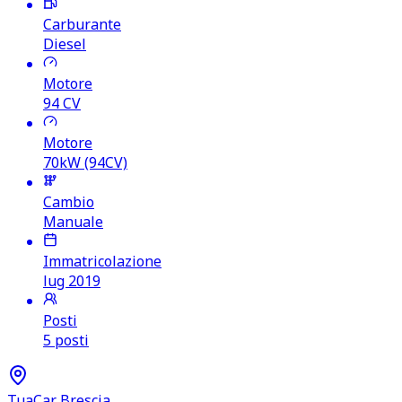
Carburante
Diesel
Motore
94
CV
Motore
70kW (94CV)
Cambio
Manuale
Immatricolazione
lug 2019
Posti
5 posti
TuaCar Brescia