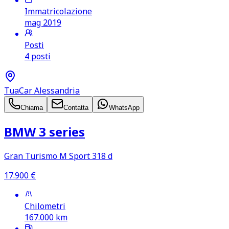
Immatricolazione
mag 2019
Posti
4 posti
TuaCar Alessandria
Chiama
Contatta
WhatsApp
BMW 3 series
Gran Turismo M Sport 318 d
17.900
€
Chilometri
167.000
km