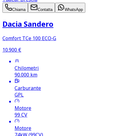
Chiama
Contatta
WhatsApp
Dacia Sandero
Comfort TCe 100 ECO‑G
10.900
€
Chilometri
90.000
km
Carburante
GPL
Motore
99
CV
Motore
74kW (99CV)