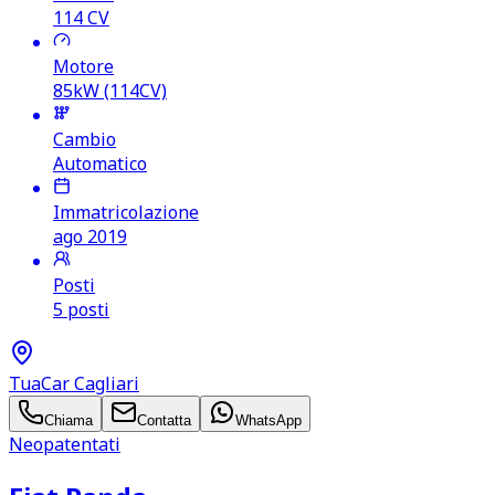
114
CV
Motore
85kW (114CV)
Cambio
Automatico
Immatricolazione
ago 2019
Posti
5 posti
TuaCar Cagliari
Chiama
Contatta
WhatsApp
Neopatentati