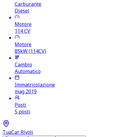
Carburante
Diesel
Motore
114
CV
Motore
85kW (114CV)
Cambio
Automatico
Immatricolazione
mag 2019
Posti
5 posti
TuaCar Rivoli