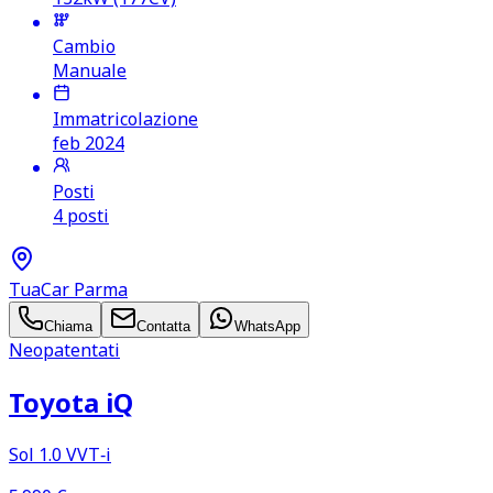
Cambio
Manuale
Immatricolazione
feb 2024
Posti
4 posti
TuaCar Parma
Chiama
Contatta
WhatsApp
Neopatentati
Toyota iQ
Sol 1.0 VVT‑i