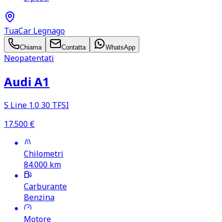
TuaCar Legnago
Chiama
Contatta
WhatsApp
Neopatentati
Audi A1
S Line 1.0 30 TFSI
17.500
€
Chilometri
84.000
km
Carburante
Benzina
Motore