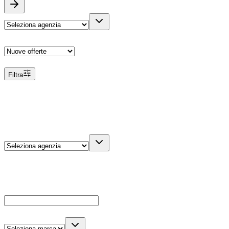
Ordina
Filtra
Filtri
Agenzia
Dettagli veicolo
Cerca
Es: Ford, Giulietta, ecc...
Marca