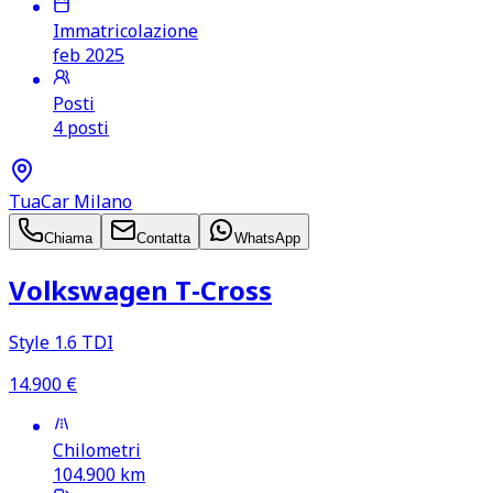
Immatricolazione
feb 2025
Posti
4 posti
TuaCar Milano
Chiama
Contatta
WhatsApp
Volkswagen T‑Cross
Style 1.6 TDI
14.900
€
Chilometri
104.900
km