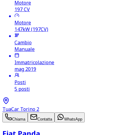
Motore
197
CV
Motore
147kW (197CV)
Cambio
Manuale
Immatricolazione
mag 2019
Posti
5 posti
TuaCar Torino 2
Chiama
Contatta
WhatsApp
Fiat Panda