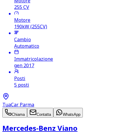
Motore
255
CV
Motore
190kW (255CV)
Cambio
Automatico
Immatricolazione
gen 2017
Posti
5 posti
TuaCar Parma
Chiama
Contatta
WhatsApp
Mercedes‑Benz Viano