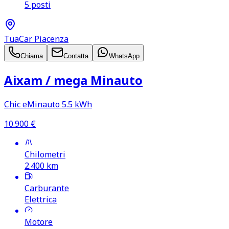
5 posti
TuaCar Piacenza
Chiama
Contatta
WhatsApp
Aixam /​ mega Minauto
Chic eMinauto 5.5 kWh
10.900
€
Chilometri
2.400
km
Carburante
Elettrica
Motore