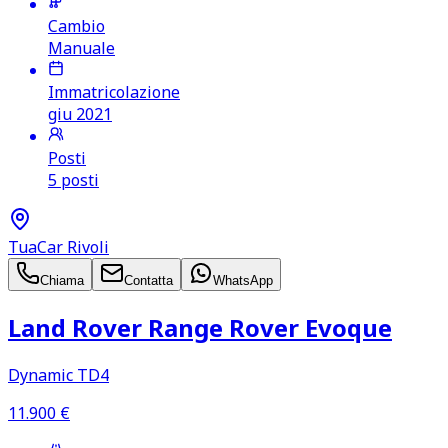
Cambio
Manuale
Immatricolazione
giu 2021
Posti
5 posti
TuaCar Rivoli
Chiama
Contatta
WhatsApp
Land Rover Range Rover Evoque
Dynamic TD4
11.900
€