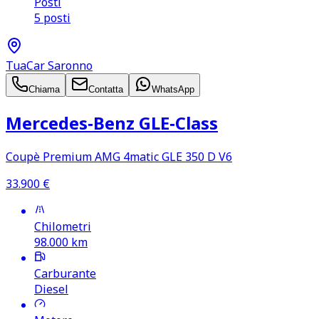
Posti
5 posti
TuaCar Saronno
Chiama
Contatta
WhatsApp
Mercedes‑Benz GLE‑Class
Coupè Premium AMG 4matic GLE 350 D V6
33.900
€
Chilometri
98.000
km
Carburante
Diesel